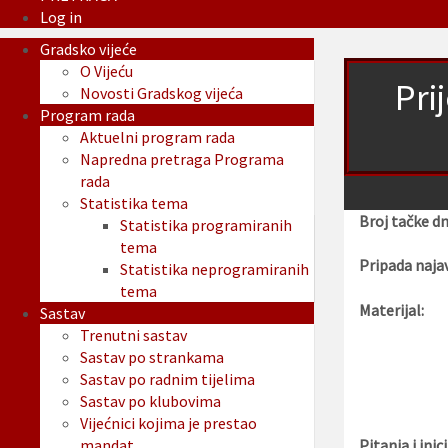
Log in
Gradsko vijeće
O Vijeću
Pri
Novosti Gradskog vijeća
Program rada
Aktuelni program rada
Napredna pretraga Programa
rada
Statistika tema
Broj tačke d
Statistika programiranih
tema
Pripada najav
Statistika neprogramiranih
tema
Materijal:
Sastav
Trenutni sastav
Sastav po strankama
Sastav po radnim tijelima
Sastav po klubovima
Vijećnici kojima je prestao
mandat
Pitanja i inici