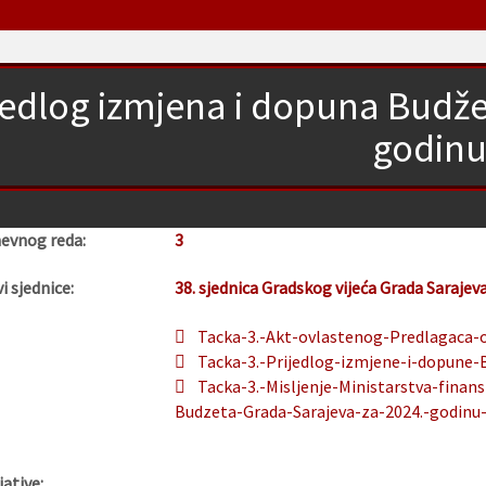
jedlog izmjena i dopuna Budže
godin
nevnog reda:
3
i sjednice:
38. sjednica Gradskog vijeća Grada Sarajev
Tacka-3.-Akt-ovlastenog-Predlagaca-o-
Tacka-3.-Prijedlog-izmjene-i-dopune-
Tacka-3.-Misljenje-Ministarstva-finan
Budzeta-Grada-Sarajeva-za-2024.-godinu-
jative: