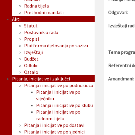
Radna tijela
Prethodni mandati
Odgovori:
Akti
Statut
Izvještaji rad
Poslovnik o radu
Propisi
Platforma djelovanja po sazivu
Izvještaji
Tema progra
Budžet
Odluke
Referentni d
Ostalo
Pitanja, inicijative i zaključci
Amandmani:
Pitanja i inicijative po podnosiocu
Pitanja i inicijative po
vijećniku
Pitanja i inicijative po klubu
Pitanja i inicijative po
radnom tijelu
Pitanja i inicijative po dostavi
Pitanja i inicijative po sjednici