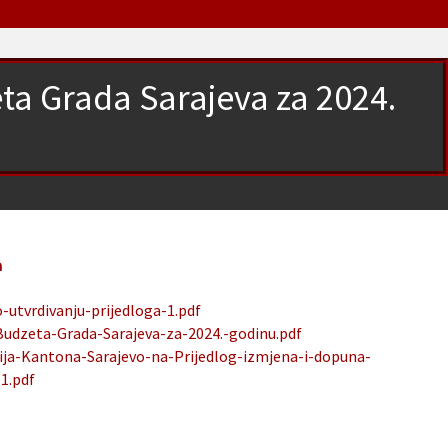
ta Grada Sarajeva za 2024.
u
a
utvrdivanju-prijedloga-1.pdf
Budzeta-Grada-Sarajeva-za-2024.-godinu.pdf
sija-Kantona-Sarajevo-na-Prijedlog-izmjena-i-dopuna-
1.pdf