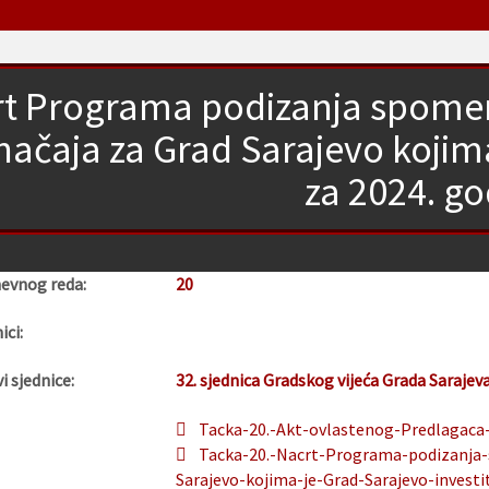
t Programa podizanja spomeni
načaja za Grad Sarajevo kojima
za 2024. g
nevnog reda:
20
ici:
i sjednice:
32. sjednica Gradskog vijeća Grada Sarajev
Tacka-20.-Akt-ovlastenog-Predlagaca-
Tacka-20.-Nacrt-Programa-podizanja-
Sarajevo-kojima-je-Grad-Sarajevo-investi