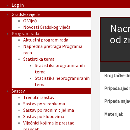
Log in
Gradsko vijeće
O Vijeću
Nacr
Novosti Gradskog vijeća
Program rada
od z
Aktuelni program rada
Napredna pretraga Programa
rada
Statistika tema
Statistika programiranih
tema
Broj tačke d
Statistika neprogramiranih
tema
Pripada sjedn
Sastav
Trenutni sastav
Pripada najav
Sastav po strankama
Sastav po radnim tijelima
Materijal:
Sastav po klubovima
Vijećnici kojima je prestao
mandat