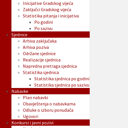
Inicijative Gradskog vijeća
Zaključci Gradskog vijeća
Statistika pitanja i inicijativa
Po godini
Po sazivu
Sjednice
Arhiva zaključaka
Arhiva poziva
Održane sjednice
Realizacije sjednica
Napredna pretraga sjednica
Statistika sjednica
Statistika sjednica po godini
Statistika sjednica po sazivu
Nabavke
Plan nabavki
Obavještenja o nabavkama
Odluke o izboru ponuđača
Ugovori
Konkursi i javni pozivi