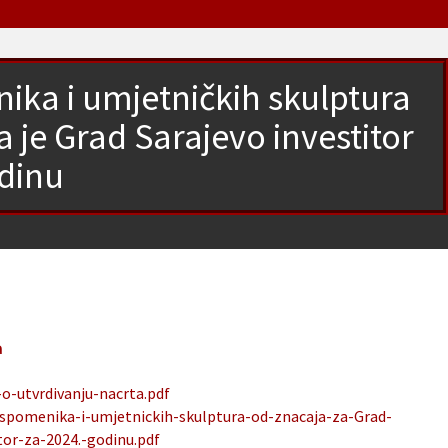
ka i umjetničkih skulptura
 je Grad Sarajevo investitor
odinu
a
o-utvrdivanju-nacrta.pdf
spomenika-i-umjetnickih-skulptura-od-znacaja-za-Grad-
tor-za-2024.-godinu.pdf