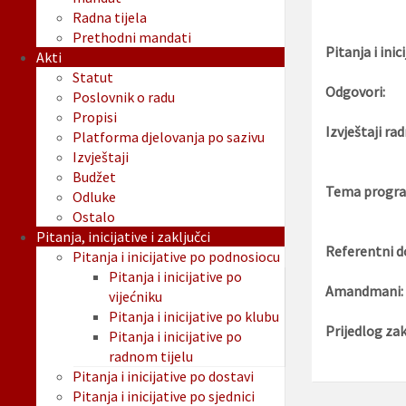
Radna tijela
Prethodni mandati
Pitanja i inici
Akti
Statut
Odgovori:
Poslovnik o radu
Propisi
Izvještaji rad
Platforma djelovanja po sazivu
Izvještaji
Budžet
Tema progra
Odluke
Ostalo
Pitanja, inicijative i zaključci
Referentni d
Pitanja i inicijative po podnosiocu
Pitanja i inicijative po
Amandmani:
vijećniku
Pitanja i inicijative po klubu
Prijedlog zak
Pitanja i inicijative po
radnom tijelu
Pitanja i inicijative po dostavi
Pitanja i inicijative po sjednici