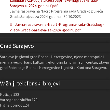
kandidata-za-dodjelu-Sestoaprilske-nagrade-Grada-
Sarajeva-u-2024-godini-f.pdf
Javna rasprava na Nacrt Programa rada Gradskog vijeća
Grada Sarajeva za 2024. godinu - 30.10.2023.
Javna-rasprava-na-Nacrt-Programa-rada-Gradskog-
vijeca-Grada-Sarajeva-za-2024.-godinu.pdf
Grad Sarajevo
Sarajevo je glavni grad Bosne i Hercegovine, njena metropola i
njen najveći urbani, kulturni, ekonomski i prometni centar, glavni
grad Federacije Bosne i Hercegovine i sjedište Kantona Sarajevo.
Važniji telefonski brojevi
Policija 122
Vatrogasna služba 123
Hitna pomoć 124