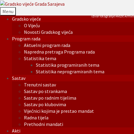
Menu
Izvor fotografije Mezit Armin
Gradsko vijeće
O Vijeću
Novosti Gradskog vijeća
Program rada
Aktuelni program rada
Napredna pretraga Programa rada
Statistika tema
Statistika programiranih tema
Statistika neprogramiranih tema
Sastav
Trenutni sastav
Sastav po strankama
Sastav po radnim tijelima
Sastav po klubovima
Vijećnici kojima je prestao mandat
Radna tijela
Prethodni mandati
Akti