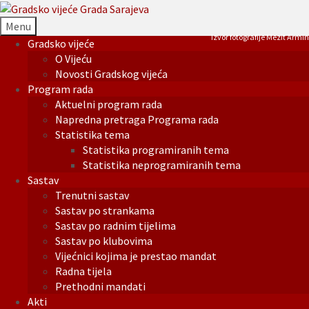
Menu
Izvor fotografije Mezit Armin
Gradsko vijeće
O Vijeću
Novosti Gradskog vijeća
Program rada
Aktuelni program rada
Napredna pretraga Programa rada
Statistika tema
Statistika programiranih tema
Statistika neprogramiranih tema
Sastav
Trenutni sastav
Sastav po strankama
Sastav po radnim tijelima
Sastav po klubovima
Vijećnici kojima je prestao mandat
Radna tijela
Prethodni mandati
Akti