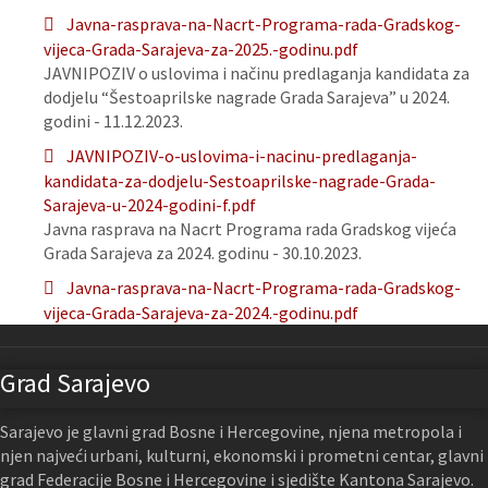
Javna-rasprava-na-Nacrt-Programa-rada-Gradskog-
vijeca-Grada-Sarajeva-za-2025.-godinu.pdf
JAVNIPOZIV o uslovima i načinu predlaganja kandidata za
dodjelu “Šestoaprilske nagrade Grada Sarajeva” u 2024.
godini - 11.12.2023.
JAVNIPOZIV-o-uslovima-i-nacinu-predlaganja-
kandidata-za-dodjelu-Sestoaprilske-nagrade-Grada-
Sarajeva-u-2024-godini-f.pdf
Javna rasprava na Nacrt Programa rada Gradskog vijeća
Grada Sarajeva za 2024. godinu - 30.10.2023.
Javna-rasprava-na-Nacrt-Programa-rada-Gradskog-
vijeca-Grada-Sarajeva-za-2024.-godinu.pdf
Grad Sarajevo
Sarajevo je glavni grad Bosne i Hercegovine, njena metropola i
njen najveći urbani, kulturni, ekonomski i prometni centar, glavni
grad Federacije Bosne i Hercegovine i sjedište Kantona Sarajevo.