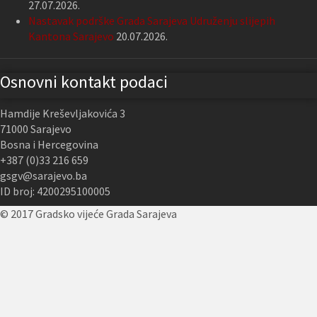
27.07.2026.
Nastavak podrške Grada Sarajeva Udruženju slijepih
Kantona Sarajevo
20.07.2026.
Osnovni kontakt podaci
Hamdije Kreševljakovića 3
71000 Sarajevo
Bosna i Hercegovina
+387 (0)33 216 659
gsgv@sarajevo.ba
ID broj: 4200295100005
© 2017 Gradsko vijeće Grada Sarajeva