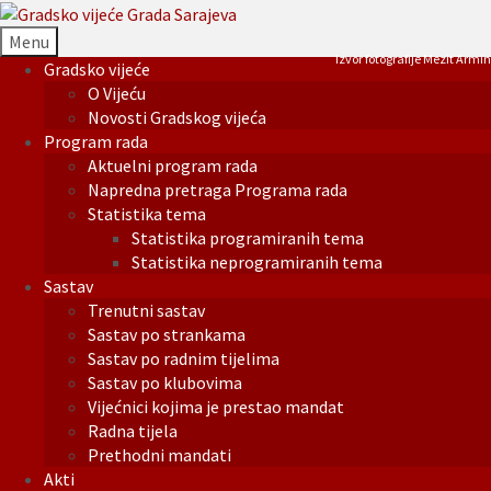
Menu
Izvor fotografije Mezit Armin
Gradsko vijeće
O Vijeću
Novosti Gradskog vijeća
Program rada
Aktuelni program rada
Napredna pretraga Programa rada
Statistika tema
Statistika programiranih tema
Statistika neprogramiranih tema
Sastav
Trenutni sastav
Sastav po strankama
Sastav po radnim tijelima
Sastav po klubovima
Vijećnici kojima je prestao mandat
Radna tijela
Prethodni mandati
Akti