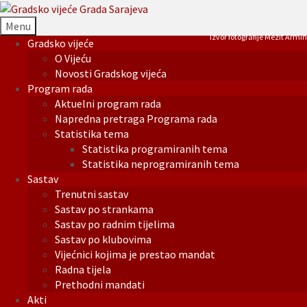
Menu
Izvor fotografije Mezit Armin
Gradsko vijeće
O Vijeću
Novosti Gradskog vijeća
Program rada
Aktuelni program rada
Napredna pretraga Programa rada
Statistika tema
Statistika programiranih tema
Statistika neprogramiranih tema
Sastav
Trenutni sastav
Sastav po strankama
Sastav po radnim tijelima
Sastav po klubovima
Vijećnici kojima je prestao mandat
Radna tijela
Prethodni mandati
Akti