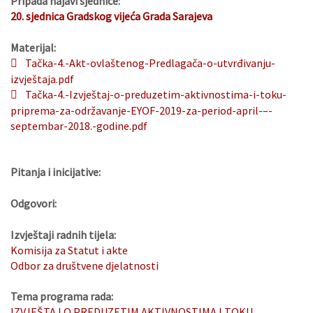
Pripada najavi sjednice:
20. sjednica Gradskog vijeća Grada Sarajeva
Materijal:
Tačka-4.-Akt-ovlaštenog-Predlagača-o-utvrđivanju-
izvještaja.pdf
Tačka-4.-Izvještaj-o-preduzetim-aktivnostima-i-toku-
priprema-za-održavanje-EYOF-2019-za-period-april-–-
septembar-2018.-godine.pdf
Pitanja i inicijative:
Odgovori:
Izvještaji radnih tijela:
Komisija za Statut i akte
Odbor za društvene djelatnosti
Tema programa rada:
IZVJEŠTAJ O PREDUZETIM AKTIVNOSTIMA I TOKU