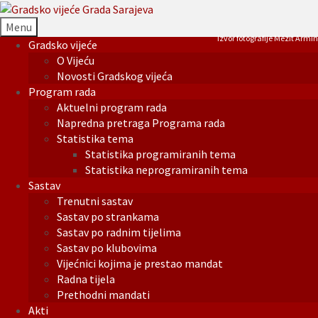
Menu
Izvor fotografije Mezit Armin
Gradsko vijeće
O Vijeću
Novosti Gradskog vijeća
Program rada
Aktuelni program rada
Napredna pretraga Programa rada
Statistika tema
Statistika programiranih tema
Statistika neprogramiranih tema
Sastav
Trenutni sastav
Sastav po strankama
Sastav po radnim tijelima
Sastav po klubovima
Vijećnici kojima je prestao mandat
Radna tijela
Prethodni mandati
Akti