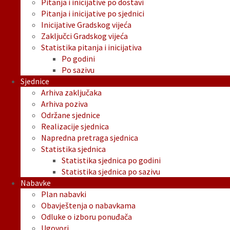
Pitanja i inicijative po dostavi
Pitanja i inicijative po sjednici
Inicijative Gradskog vijeća
Zaključci Gradskog vijeća
Statistika pitanja i inicijativa
Po godini
Po sazivu
Sjednice
Arhiva zaključaka
Arhiva poziva
Održane sjednice
Realizacije sjednica
Napredna pretraga sjednica
Statistika sjednica
Statistika sjednica po godini
Statistika sjednica po sazivu
Nabavke
Plan nabavki
Obavještenja o nabavkama
Odluke o izboru ponuđača
Ugovori