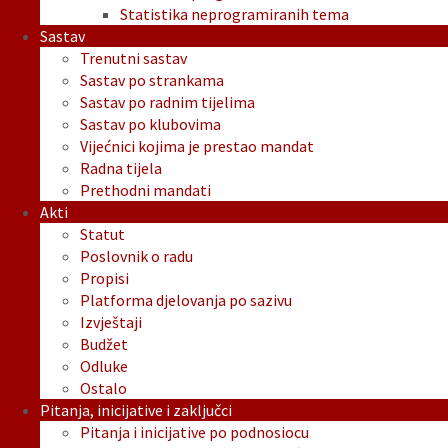
Statistika neprogramiranih tema
Sastav
Trenutni sastav
Sastav po strankama
Sastav po radnim tijelima
Sastav po klubovima
Vijećnici kojima je prestao mandat
Radna tijela
Prethodni mandati
Akti
Statut
Poslovnik o radu
Propisi
Platforma djelovanja po sazivu
Izvještaji
Budžet
Odluke
Ostalo
Pitanja, inicijative i zaključci
Pitanja i inicijative po podnosiocu