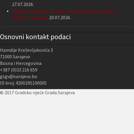
27.07.2026.
Nastavak podrške Grada Sarajeva Udruženju slijepih
Kantona Sarajevo
20.07.2026.
Osnovni kontakt podaci
Hamdije Kreševljakovića 3
71000 Sarajevo
Bosna i Hercegovina
+387 (0)33 216 659
gsgv@sarajevo.ba
ID broj: 4200295100005
© 2017 Gradsko vijeće Grada Sarajeva