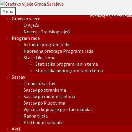
Menu
Izvor fotografije Mezit Armin
Gradsko vijeće
O Vijeću
Novosti Gradskog vijeća
Program rada
Aktuelni program rada
Napredna pretraga Programa rada
Statistika tema
Statistika programiranih tema
Statistika neprogramiranih tema
Sastav
Trenutni sastav
Sastav po strankama
Sastav po radnim tijelima
Sastav po klubovima
Vijećnici kojima je prestao mandat
Radna tijela
Prethodni mandati
Akti