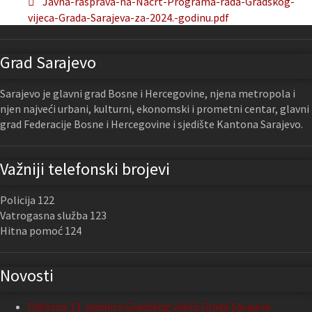
Javna-rasprava-na-Nacrt-Programa-rada-Gradskog-
vijeca-Grada-Sarajeva-za-2024.-godinu.pdf
Grad Sarajevo
Sarajevo je glavni grad Bosne i Hercegovine, njena metropola i
njen najveći urbani, kulturni, ekonomski i prometni centar, glavni
grad Federacije Bosne i Hercegovine i sjedište Kantona Sarajevo.
Važniji telefonski brojevi
Policija 122
Vatrogasna služba 123
Hitna pomoć 124
Novosti
Održana 13. sjednica Gradskog vijeća Grada Sarajeva