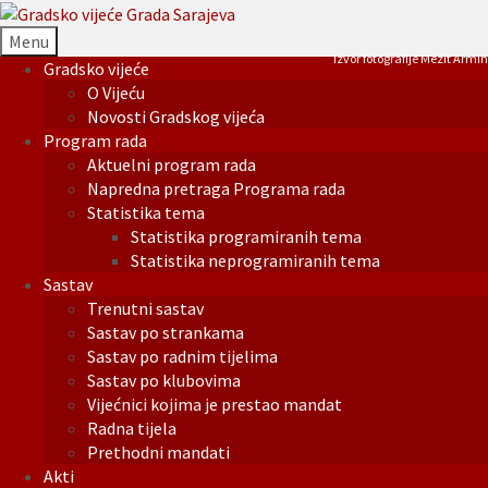
Menu
Izvor fotografije Mezit Armin
Gradsko vijeće
O Vijeću
Novosti Gradskog vijeća
Program rada
Aktuelni program rada
Napredna pretraga Programa rada
Statistika tema
Statistika programiranih tema
Statistika neprogramiranih tema
Sastav
Trenutni sastav
Sastav po strankama
Sastav po radnim tijelima
Sastav po klubovima
Vijećnici kojima je prestao mandat
Radna tijela
Prethodni mandati
Akti