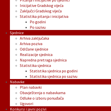
Pitanja i inicijative po sjednici
Inicijative Gradskog vijeća
Zaključci Gradskog vijeća
Statistika pitanja i inicijativa
Po godini
Po sazivu
Sjednice
Arhiva zaključaka
Arhiva poziva
Održane sjednice
Realizacije sjednica
Napredna pretraga sjednica
Statistika sjednica
Statistika sjednica po godini
Statistika sjednica po sazivu
Nabavke
Plan nabavki
Obavještenja o nabavkama
Odluke o izboru ponuđača
Ugovori
Konkursi i javni pozivi