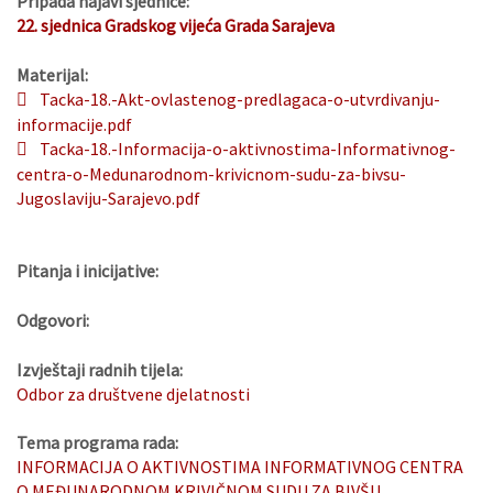
Pripada najavi sjednice:
22. sjednica Gradskog vijeća Grada Sarajeva
Materijal:
Tacka-18.-Akt-ovlastenog-predlagaca-o-utvrdivanju-
informacije.pdf
Tacka-18.-Informacija-o-aktivnostima-Informativnog-
centra-o-Medunarodnom-krivicnom-sudu-za-bivsu-
Jugoslaviju-Sarajevo.pdf
Pitanja i inicijative:
Odgovori:
Izvještaji radnih tijela:
Odbor za društvene djelatnosti
Tema programa rada:
INFORMACIJA O AKTIVNOSTIMA INFORMATIVNOG CENTRA
O MEĐUNARODNOM KRIVIČNOM SUDU ZA BIVŠU