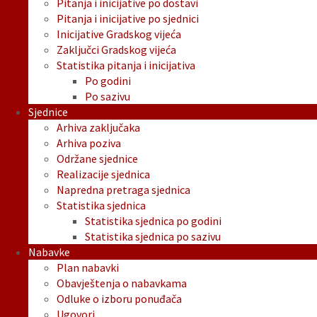
Pitanja i inicijative po dostavi
Pitanja i inicijative po sjednici
Inicijative Gradskog vijeća
Zaključci Gradskog vijeća
Statistika pitanja i inicijativa
Po godini
Po sazivu
Sjednice
Arhiva zaključaka
Arhiva poziva
Održane sjednice
Realizacije sjednica
Napredna pretraga sjednica
Statistika sjednica
Statistika sjednica po godini
Statistika sjednica po sazivu
Nabavke
Plan nabavki
Obavještenja o nabavkama
Odluke o izboru ponuđača
Ugovori