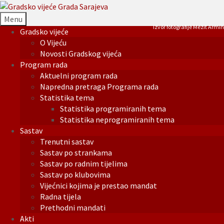
Menu
Izvor fotografije Mezit Armin
Gradsko vijeće
O Vijeću
Novosti Gradskog vijeća
Program rada
Aktuelni program rada
Napredna pretraga Programa rada
Statistika tema
Statistika programiranih tema
Statistika neprogramiranih tema
Sastav
Trenutni sastav
Sastav po strankama
Sastav po radnim tijelima
Sastav po klubovima
Vijećnici kojima je prestao mandat
Radna tijela
Prethodni mandati
Akti