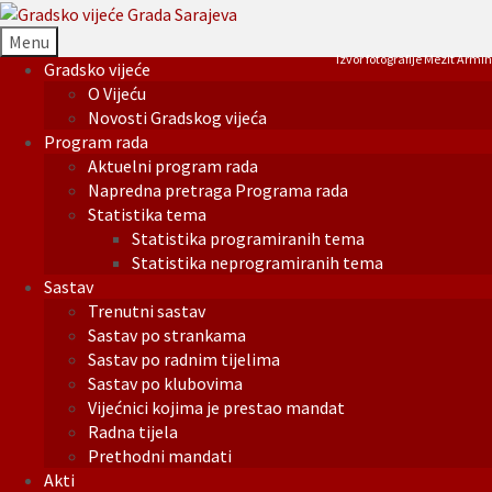
Menu
Izvor fotografije Mezit Armin
Gradsko vijeće
O Vijeću
Novosti Gradskog vijeća
Program rada
Aktuelni program rada
Napredna pretraga Programa rada
Statistika tema
Statistika programiranih tema
Statistika neprogramiranih tema
Sastav
Trenutni sastav
Sastav po strankama
Sastav po radnim tijelima
Sastav po klubovima
Vijećnici kojima je prestao mandat
Radna tijela
Prethodni mandati
Akti