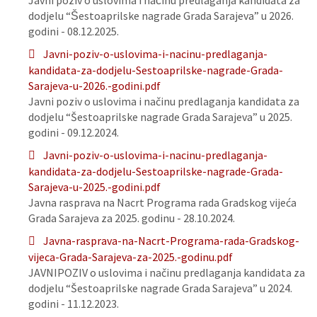
Javni poziv o uslovima i načinu predlaganja kandidata za
dodjelu “Šestoaprilske nagrade Grada Sarajeva” u 2026.
godini - 08.12.2025.
Javni-poziv-o-uslovima-i-nacinu-predlaganja-
kandidata-za-dodjelu-Sestoaprilske-nagrade-Grada-
Sarajeva-u-2026.-godini.pdf
Javni poziv o uslovima i načinu predlaganja kandidata za
dodjelu “Šestoaprilske nagrade Grada Sarajeva” u 2025.
godini - 09.12.2024.
Javni-poziv-o-uslovima-i-nacinu-predlaganja-
kandidata-za-dodjelu-Sestoaprilske-nagrade-Grada-
Sarajeva-u-2025.-godini.pdf
Javna rasprava na Nacrt Programa rada Gradskog vijeća
Grada Sarajeva za 2025. godinu - 28.10.2024.
Javna-rasprava-na-Nacrt-Programa-rada-Gradskog-
vijeca-Grada-Sarajeva-za-2025.-godinu.pdf
JAVNIPOZIV o uslovima i načinu predlaganja kandidata za
dodjelu “Šestoaprilske nagrade Grada Sarajeva” u 2024.
godini - 11.12.2023.