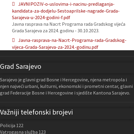
JAVNIPOZIV-o-uslovima-i-nacinu-predlaganja-
kandidata-za-dodjelu-Sestoaprilske-nagrade-Grada-
Sarajeva-u-2024-godini-f.pdf
Javna rasprava na Nacrt Programa rada Gradskog vijeća
Grada Sarajeva za 2024. godinu - 30.10.2023.
Javna-rasprava-na-Nacrt-Programa-rada-Gradskog-
vijeca-Grada-Sarajeva-za-2024.-godinu.pdf
Grad Sarajevo
Sarajevo je glavni grad Bosne i Hercegovine, njena metropola i
njen najveći urbani, kulturni, ekonomski i prometni centar, glavni
grad Federacije Bosne i Hercegovine i sjedište Kantona Sarajevo.
Važniji telefonski brojevi
Policija 122
Vatrogasna služba 123