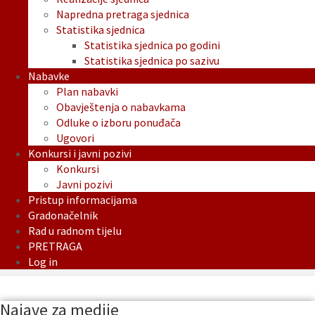
Napredna pretraga sjednica
Statistika sjednica
Statistika sjednica po godini
Statistika sjednica po sazivu
Nabavke
Plan nabavki
Obavještenja o nabavkama
Odluke o izboru ponuđača
Ugovori
Konkursi i javni pozivi
Konkursi
Javni pozivi
Pristup informacijama
Gradonačelnik
Rad u radnom tijelu
PRETRAGA
Log in
Najave za medije