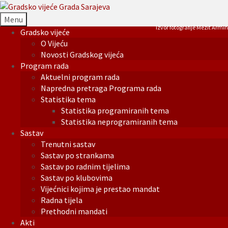
Menu
Izvor fotografije Mezit Armin
Gradsko vijeće
O Vijeću
Novosti Gradskog vijeća
Program rada
Aktuelni program rada
Napredna pretraga Programa rada
Statistika tema
Statistika programiranih tema
Statistika neprogramiranih tema
Sastav
Trenutni sastav
Sastav po strankama
Sastav po radnim tijelima
Sastav po klubovima
Vijećnici kojima je prestao mandat
Radna tijela
Prethodni mandati
Akti