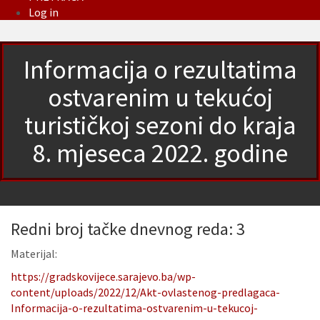
Log in
Informacija o rezultatima
ostvarenim u tekućoj
turističkoj sezoni do kraja
8. mjeseca 2022. godine
Redni broj tačke dnevnog reda: 3
Materijal:
https://gradskovijece.sarajevo.ba/wp-
content/uploads/2022/12/Akt-ovlastenog-predlagaca-
Informacija-o-rezultatima-ostvarenim-u-tekucoj-