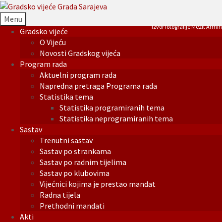
Menu
Izvor fotografije Mezit Armin
Gradsko vijeće
O Vijeću
Novosti Gradskog vijeća
Program rada
Aktuelni program rada
Napredna pretraga Programa rada
Statistika tema
Statistika programiranih tema
Statistika neprogramiranih tema
Sastav
Trenutni sastav
Sastav po strankama
Sastav po radnim tijelima
Sastav po klubovima
Vijećnici kojima je prestao mandat
Radna tijela
Prethodni mandati
Akti