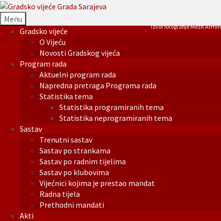
Menu
Izvor fotografije Mezit Armin
Gradsko vijeće
O Vijeću
Novosti Gradskog vijeća
Program rada
Aktuelni program rada
Napredna pretraga Programa rada
Statistika tema
Statistika programiranih tema
Statistika neprogramiranih tema
Sastav
Trenutni sastav
Sastav po strankama
Sastav po radnim tijelima
Sastav po klubovima
Vijećnici kojima je prestao mandat
Radna tijela
Prethodni mandati
Akti