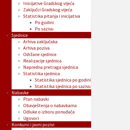
Inicijative Gradskog vijeća
Zaključci Gradskog vijeća
Statistika pitanja i inicijativa
Po godini
Po sazivu
Sjednice
Arhiva zaključaka
Arhiva poziva
Održane sjednice
Realizacije sjednica
Napredna pretraga sjednica
Statistika sjednica
Statistika sjednica po godini
Statistika sjednica po sazivu
Nabavke
Plan nabavki
Obavještenja o nabavkama
Odluke o izboru ponuđača
Ugovori
Konkursi i javni pozivi