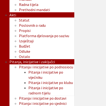
Radna tijela
Prethodni mandati
Akti
Statut
Poslovnik o radu
Propisi
Platforma djelovanja po sazivu
Izvještaji
Budžet
Odluke
Ostalo
Pitanja, inicijative i zaključci
Pitanja i inicijative po podnosiocu
Pitanja i inicijative po
vijećniku
Pitanja i inicijative po klubu
Pitanja i inicijative po
radnom tijelu
Pitanja i inicijative po dostavi
Pitanja i inicijative po sjednici