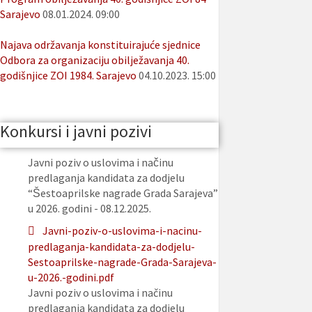
Sarajevo
08.01.2024. 09:00
Najava održavanja konstituirajuće sjednice
Odbora za organizaciju obilježavanja 40.
godišnjice ZOI 1984. Sarajevo
04.10.2023. 15:00
Konkursi i javni pozivi
Javni poziv o uslovima i načinu
predlaganja kandidata za dodjelu
“Šestoaprilske nagrade Grada Sarajeva”
u 2026. godini - 08.12.2025.
Javni-poziv-o-uslovima-i-nacinu-
predlaganja-kandidata-za-dodjelu-
Sestoaprilske-nagrade-Grada-Sarajeva-
u-2026.-godini.pdf
Javni poziv o uslovima i načinu
predlaganja kandidata za dodjelu