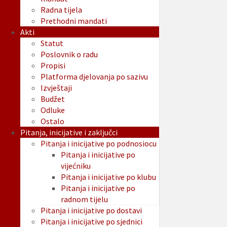
Radna tijela
Prethodni mandati
Akti
Statut
Poslovnik o radu
Propisi
Platforma djelovanja po sazivu
Izvještaji
Budžet
Odluke
Ostalo
Pitanja, inicijative i zaključci
Pitanja i inicijative po podnosiocu
Pitanja i inicijative po
vijećniku
Pitanja i inicijative po klubu
Pitanja i inicijative po
radnom tijelu
Pitanja i inicijative po dostavi
Pitanja i inicijative po sjednici