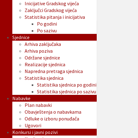
Inicijative Gradskog vijeća
Zaključci Gradskog vijeća
Statistika pitanja i inicijativa
Po godini
Po sazivu
Sjednice
Arhiva zaključaka
Arhiva poziva
Održane sjednice
Realizacije sjednica
Napredna pretraga sjednica
Statistika sjednica
Statistika sjednica po godini
Statistika sjednica po sazivu
Nabavke
Plan nabavki
Obavještenja o nabavkama
Odluke o izboru ponuđača
Ugovori
Konkursi i javni pozivi