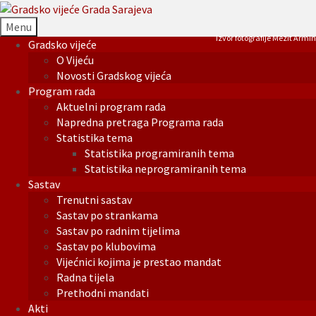
Menu
Izvor fotografije Mezit Armin
Gradsko vijeće
O Vijeću
Novosti Gradskog vijeća
Program rada
Aktuelni program rada
Napredna pretraga Programa rada
Statistika tema
Statistika programiranih tema
Statistika neprogramiranih tema
Sastav
Trenutni sastav
Sastav po strankama
Sastav po radnim tijelima
Sastav po klubovima
Vijećnici kojima je prestao mandat
Radna tijela
Prethodni mandati
Akti