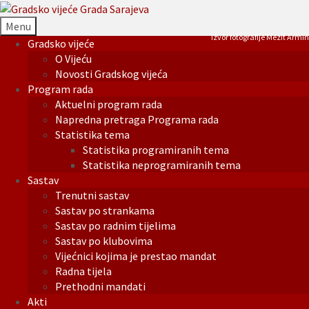
Menu
Izvor fotografije Mezit Armin
Gradsko vijeće
O Vijeću
Novosti Gradskog vijeća
Program rada
Aktuelni program rada
Napredna pretraga Programa rada
Statistika tema
Statistika programiranih tema
Statistika neprogramiranih tema
Sastav
Trenutni sastav
Sastav po strankama
Sastav po radnim tijelima
Sastav po klubovima
Vijećnici kojima je prestao mandat
Radna tijela
Prethodni mandati
Akti