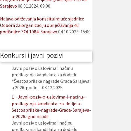
Sarajevo
08.01.2024. 09:00
Najava održavanja konstituirajuće sjednice
Odbora za organizaciju obilježavanja 40.
godišnjice ZOI 1984. Sarajevo
04.10.2023. 15:00
Konkursi i javni pozivi
Javni poziv o uslovima i načinu
predlaganja kandidata za dodjelu
“Šestoaprilske nagrade Grada Sarajeva”
u 2026. godini - 08.12.2025.
Javni-poziv-o-uslovima-i-nacinu-
predlaganja-kandidata-za-dodjelu-
Sestoaprilske-nagrade-Grada-Sarajeva-
u-2026.-godini.pdf
Javni poziv o uslovima i načinu
predlaganja kandidata za dodjelu