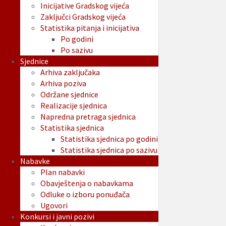
Inicijative Gradskog vijeća
Zaključci Gradskog vijeća
Statistika pitanja i inicijativa
Po godini
Po sazivu
Sjednice
Arhiva zaključaka
Arhiva poziva
Održane sjednice
Realizacije sjednica
Napredna pretraga sjednica
Statistika sjednica
Statistika sjednica po godini
Statistika sjednica po sazivu
Nabavke
Plan nabavki
Obavještenja o nabavkama
Odluke o izboru ponuđača
Ugovori
Konkursi i javni pozivi