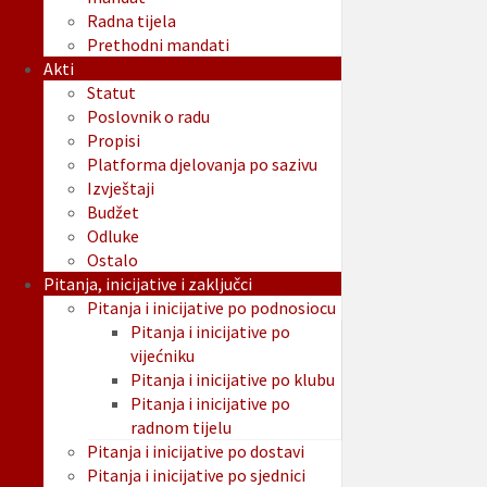
Radna tijela
Prethodni mandati
Akti
Statut
Poslovnik o radu
Propisi
Platforma djelovanja po sazivu
Izvještaji
Budžet
Odluke
Ostalo
Pitanja, inicijative i zaključci
Pitanja i inicijative po podnosiocu
Pitanja i inicijative po
vijećniku
Pitanja i inicijative po klubu
Pitanja i inicijative po
radnom tijelu
Pitanja i inicijative po dostavi
Pitanja i inicijative po sjednici