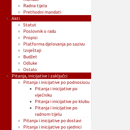
Radna tijela
Prethodni mandati
Akti
Statut
Poslovnik o radu
Propisi
Platforma djelovanja po sazivu
Izvještaji
Budžet
Odluke
Ostalo
Pitanja, inicijative i zaključci
Pitanja i inicijative po podnosiocu
Pitanja i inicijative po
vijećniku
Pitanja i inicijative po klubu
Pitanja i inicijative po
radnom tijelu
Pitanja i inicijative po dostavi
Pitanja i inicijative po sjednici