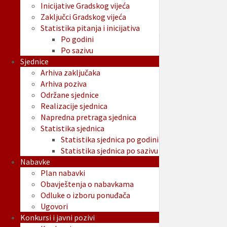
Inicijative Gradskog vijeća
Zaključci Gradskog vijeća
Statistika pitanja i inicijativa
Po godini
Po sazivu
Sjednice
Arhiva zaključaka
Arhiva poziva
Održane sjednice
Realizacije sjednica
Napredna pretraga sjednica
Statistika sjednica
Statistika sjednica po godini
Statistika sjednica po sazivu
Nabavke
Plan nabavki
Obavještenja o nabavkama
Odluke o izboru ponuđača
Ugovori
Konkursi i javni pozivi