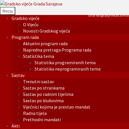
Menu
Izvor fotografije Mezit Armin
Gradsko vijeće
O Vijeću
Novosti Gradskog vijeća
Program rada
Aktuelni program rada
Napredna pretraga Programa rada
Statistika tema
Statistika programiranih tema
Statistika neprogramiranih tema
Sastav
Trenutni sastav
Sastav po strankama
Sastav po radnim tijelima
Sastav po klubovima
Vijećnici kojima je prestao mandat
Radna tijela
Prethodni mandati
Akti