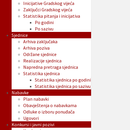
Inicijative Gradskog vijeća
Zaključci Gradskog vijeća
Statistika pitanja i inicijativa
Po godini
Po sazivu
Sjednice
Arhiva zaključaka
Arhiva poziva
Održane sjednice
Realizacije sjednica
Napredna pretraga sjednica
Statistika sjednica
Statistika sjednica po godini
Statistika sjednica po sazivu
Nabavke
Plan nabavki
Obavještenja o nabavkama
Odluke o izboru ponuđača
Ugovori
Konkursi i javni pozivi