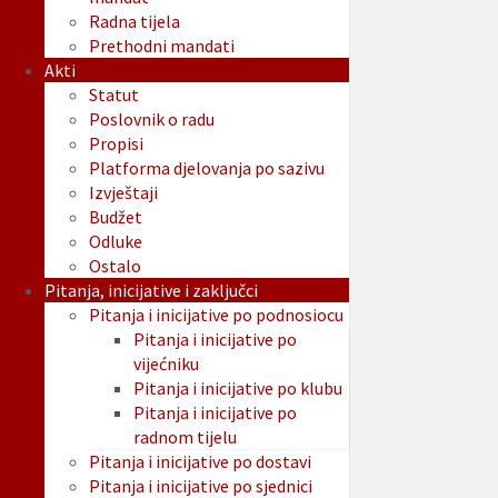
Radna tijela
Prethodni mandati
Akti
Statut
Poslovnik o radu
Propisi
Platforma djelovanja po sazivu
Izvještaji
Budžet
Odluke
Ostalo
Pitanja, inicijative i zaključci
Pitanja i inicijative po podnosiocu
Pitanja i inicijative po
vijećniku
Pitanja i inicijative po klubu
Pitanja i inicijative po
radnom tijelu
Pitanja i inicijative po dostavi
Pitanja i inicijative po sjednici