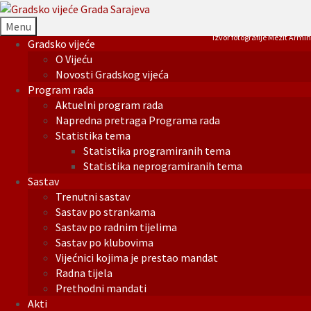
Menu
Izvor fotografije Mezit Armin
Gradsko vijeće
O Vijeću
Novosti Gradskog vijeća
Program rada
Aktuelni program rada
Napredna pretraga Programa rada
Statistika tema
Statistika programiranih tema
Statistika neprogramiranih tema
Sastav
Trenutni sastav
Sastav po strankama
Sastav po radnim tijelima
Sastav po klubovima
Vijećnici kojima je prestao mandat
Radna tijela
Prethodni mandati
Akti