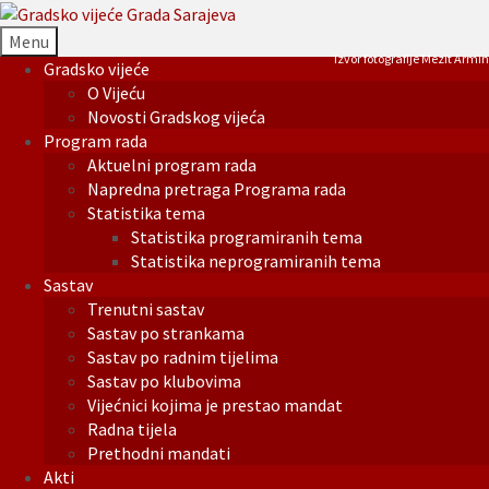
Menu
Izvor fotografije Mezit Armin
Gradsko vijeće
O Vijeću
Novosti Gradskog vijeća
Program rada
Aktuelni program rada
Napredna pretraga Programa rada
Statistika tema
Statistika programiranih tema
Statistika neprogramiranih tema
Sastav
Trenutni sastav
Sastav po strankama
Sastav po radnim tijelima
Sastav po klubovima
Vijećnici kojima je prestao mandat
Radna tijela
Prethodni mandati
Akti