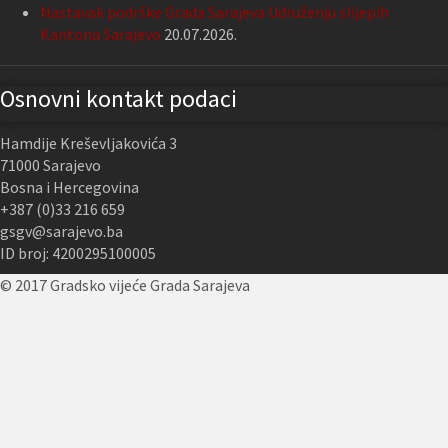
Nastavak podrške Grada Sarajeva Udruženju slijepih
Kantona Sarajevo
20.07.2026.
Osnovni kontakt podaci
Hamdije Kreševljakovića 3
71000 Sarajevo
Bosna i Hercegovina
+387 (0)33 216 659
gsgv@sarajevo.ba
ID broj: 4200295100005
© 2017 Gradsko vijeće Grada Sarajeva