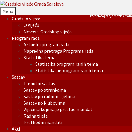
Menu
Izvor fotografije Mezit Armin
Gradsko vijeće
O Vijeću
Novosti Gradskog vijeća
Program rada
Aktuelni program rada
Napredna pretraga Programa rada
Statistika tema
Statistika programiranih tema
Statistika neprogramiranih tema
Sastav
Trenutni sastav
Sastav po strankama
Sastav po radnim tijelima
Sastav po klubovima
Vijećnici kojima je prestao mandat
Radna tijela
Prethodni mandati
Akti