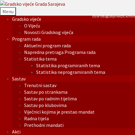
Menu
Izvor fotografije Mezit Armin
Gradsko vijeće
O Vijeću
Novosti Gradskog vijeća
Program rada
Aktuelni program rada
Napredna pretraga Programa rada
Statistika tema
Statistika programiranih tema
Statistika neprogramiranih tema
Sastav
Trenutni sastav
Sastav po strankama
Sastav po radnim tijelima
Sastav po klubovima
Vijećnici kojima je prestao mandat
Radna tijela
Prethodni mandati
Akti