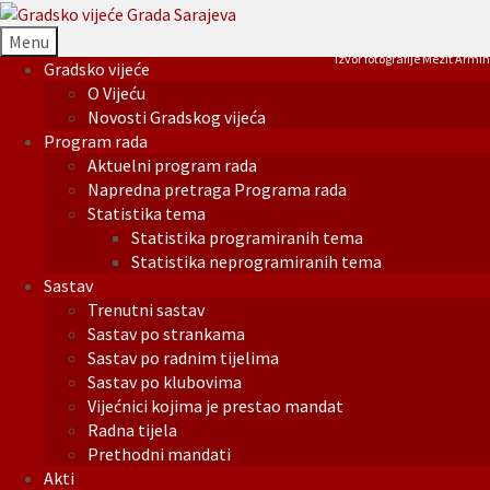
Menu
Izvor fotografije Mezit Armin
Gradsko vijeće
O Vijeću
Novosti Gradskog vijeća
Program rada
Aktuelni program rada
Napredna pretraga Programa rada
Statistika tema
Statistika programiranih tema
Statistika neprogramiranih tema
Sastav
Trenutni sastav
Sastav po strankama
Sastav po radnim tijelima
Sastav po klubovima
Vijećnici kojima je prestao mandat
Radna tijela
Prethodni mandati
Akti