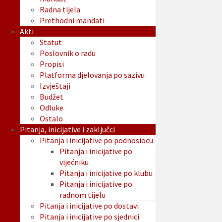
Radna tijela
Prethodni mandati
Akti
Statut
Poslovnik o radu
Propisi
Platforma djelovanja po sazivu
Izvještaji
Budžet
Odluke
Ostalo
Pitanja, inicijative i zaključci
Pitanja i inicijative po podnosiocu
Pitanja i inicijative po
vijećniku
Pitanja i inicijative po klubu
Pitanja i inicijative po
radnom tijelu
Pitanja i inicijative po dostavi
Pitanja i inicijative po sjednici