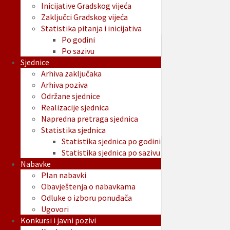
Inicijative Gradskog vijeća
Zaključci Gradskog vijeća
Statistika pitanja i inicijativa
Po godini
Po sazivu
Sjednice
Arhiva zaključaka
Arhiva poziva
Održane sjednice
Realizacije sjednica
Napredna pretraga sjednica
Statistika sjednica
Statistika sjednica po godini
Statistika sjednica po sazivu
Nabavke
Plan nabavki
Obavještenja o nabavkama
Odluke o izboru ponuđača
Ugovori
Konkursi i javni pozivi