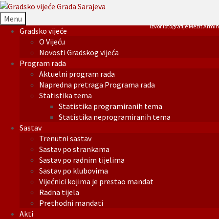
Menu
Izvor fotografije Mezit Armin
Gradsko vijeće
O Vijeću
Novosti Gradskog vijeća
Program rada
Aktuelni program rada
Napredna pretraga Programa rada
Statistika tema
Statistika programiranih tema
Statistika neprogramiranih tema
Sastav
Trenutni sastav
Sastav po strankama
Sastav po radnim tijelima
Sastav po klubovima
Vijećnici kojima je prestao mandat
Radna tijela
Prethodni mandati
Akti