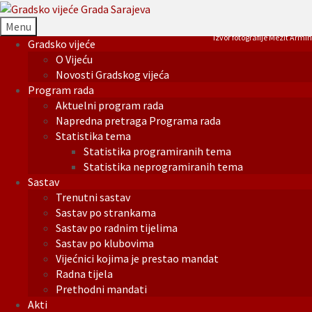
Menu
Izvor fotografije Mezit Armin
Gradsko vijeće
O Vijeću
Novosti Gradskog vijeća
Program rada
Aktuelni program rada
Napredna pretraga Programa rada
Statistika tema
Statistika programiranih tema
Statistika neprogramiranih tema
Sastav
Trenutni sastav
Sastav po strankama
Sastav po radnim tijelima
Sastav po klubovima
Vijećnici kojima je prestao mandat
Radna tijela
Prethodni mandati
Akti