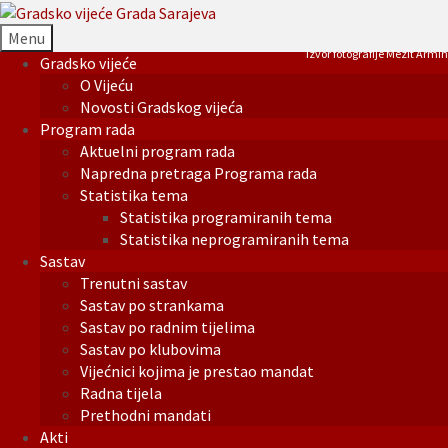
Menu
Izvor fotografije Mezit Armin
Gradsko vijeće
O Vijeću
Novosti Gradskog vijeća
Program rada
Aktuelni program rada
Napredna pretraga Programa rada
Statistika tema
Statistika programiranih tema
Statistika neprogramiranih tema
Sastav
Trenutni sastav
Sastav po strankama
Sastav po radnim tijelima
Sastav po klubovima
Vijećnici kojima je prestao mandat
Radna tijela
Prethodni mandati
Akti