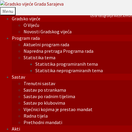
Menu
Izvor fotografije Mezit Armin
Gradsko vijeće
O Vijeću
Novosti Gradskog vijeća
Program rada
Aktuelni program rada
Napredna pretraga Programa rada
Statistika tema
Statistika programiranih tema
Statistika neprogramiranih tema
Sastav
Trenutni sastav
Sastav po strankama
Sastav po radnim tijelima
Sastav po klubovima
Vijećnici kojima je prestao mandat
Radna tijela
Prethodni mandati
Akti