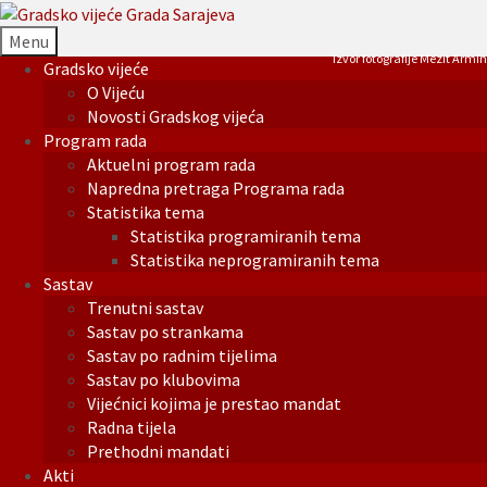
Menu
Izvor fotografije Mezit Armin
Gradsko vijeće
O Vijeću
Novosti Gradskog vijeća
Program rada
Aktuelni program rada
Napredna pretraga Programa rada
Statistika tema
Statistika programiranih tema
Statistika neprogramiranih tema
Sastav
Trenutni sastav
Sastav po strankama
Sastav po radnim tijelima
Sastav po klubovima
Vijećnici kojima je prestao mandat
Radna tijela
Prethodni mandati
Akti