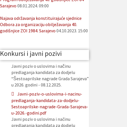
Sarajevo
08.01.2024. 09:00
Najava održavanja konstituirajuće sjednice
Odbora za organizaciju obilježavanja 40.
godišnjice ZOI 1984. Sarajevo
04.10.2023. 15:00
Konkursi i javni pozivi
Javni poziv o uslovima i načinu
predlaganja kandidata za dodjelu
“Šestoaprilske nagrade Grada Sarajeva”
u 2026. godini - 08.12.2025.
Javni-poziv-o-uslovima-i-nacinu-
predlaganja-kandidata-za-dodjelu-
Sestoaprilske-nagrade-Grada-Sarajeva-
u-2026.-godini.pdf
Javni poziv o uslovima i načinu
predlaganja kandidata za dodjelu