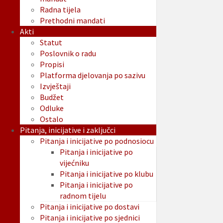
Radna tijela
Prethodni mandati
Akti
Statut
Poslovnik o radu
Propisi
Platforma djelovanja po sazivu
Izvještaji
Budžet
Odluke
Ostalo
Pitanja, inicijative i zaključci
Pitanja i inicijative po podnosiocu
Pitanja i inicijative po
vijećniku
Pitanja i inicijative po klubu
Pitanja i inicijative po
radnom tijelu
Pitanja i inicijative po dostavi
Pitanja i inicijative po sjednici