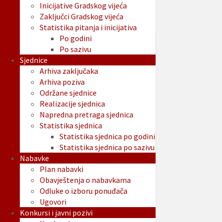
Inicijative Gradskog vijeća
Zaključci Gradskog vijeća
Statistika pitanja i inicijativa
Po godini
Po sazivu
Sjednice
Arhiva zaključaka
Arhiva poziva
Održane sjednice
Realizacije sjednica
Napredna pretraga sjednica
Statistika sjednica
Statistika sjednica po godini
Statistika sjednica po sazivu
Nabavke
Plan nabavki
Obavještenja o nabavkama
Odluke o izboru ponuđača
Ugovori
Konkursi i javni pozivi