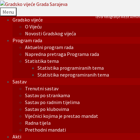
Menu
Izvor fotografije Mezit Armin
Gradsko vijeće
O Vijeću
Novosti Gradskog vijeća
Program rada
Aktuelni program rada
Napredna pretraga Programa rada
Statistika tema
Statistika programiranih tema
Statistika neprogramiranih tema
Sastav
Trenutni sastav
Sastav po strankama
Sastav po radnim tijelima
Sastav po klubovima
Vijećnici kojima je prestao mandat
Radna tijela
Prethodni mandati
Akti