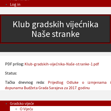
Log in
Klub gradskih vijećnika
Naše stranke
PDF prilog:
Klub-gradskih-vijećnika-Naše-stranke-1.pdf
Status:
Tačka dnevnog reda:
Prijedlog Odluke o izmjenama 
dopunama Budžeta Grada Sarajeva za 2017. godinu
Gradsko vijeće
O Vijeću