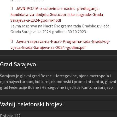
JAVNIPOZIV-o-uslovima-i-nacinu-predlaganja-
kandidata-za-dodjelu-Sestoaprilske-nagrade-Grada-
Sarajeva-u-2024-godini-f.pdf
Javna rasprava na Nacrt Programa rada Gradskog vijeća
Grada Sarajeva za 2024. godinu - 30.10.2023.
Javna-rasprava-na-Nacrt-Programa-rada-Gradskog-
vijeca-Grada-Sarajeva-za-2024.-godinu.pdf
Grad Sarajevo
Sarajevo je glavni grad Bosne i Hercegovine, njena metropola i
njen najveći urbani, kulturni, ekonomski i prometni centar, glavni
grad Federacije Bosne i Hercegovine i sjedište Kantona Sarajevo.
Važniji telefonski brojevi
Policija 122