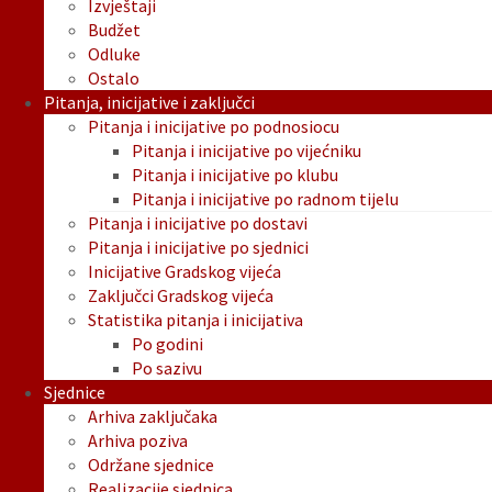
Izvještaji
Budžet
Odluke
Ostalo
Pitanja, inicijative i zaključci
Pitanja i inicijative po podnosiocu
Pitanja i inicijative po vijećniku
Pitanja i inicijative po klubu
Pitanja i inicijative po radnom tijelu
Pitanja i inicijative po dostavi
Pitanja i inicijative po sjednici
Inicijative Gradskog vijeća
Zaključci Gradskog vijeća
Statistika pitanja i inicijativa
Po godini
Po sazivu
Sjednice
Arhiva zaključaka
Arhiva poziva
Održane sjednice
Realizacije sjednica