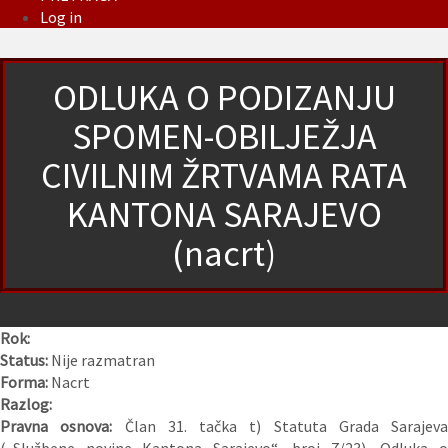
Log in
ODLUKA O PODIZANJU
SPOMEN-OBILJEŽJA
CIVILNIM ŽRTVAMA RATA
KANTONA SARAJEVO
(nacrt)
Rok:
Status:
Nije razmatran
Forma:
Nacrt
Razlog:
Pravna osnova:
Član 31. tačka t) Statuta Grada Sarajeva