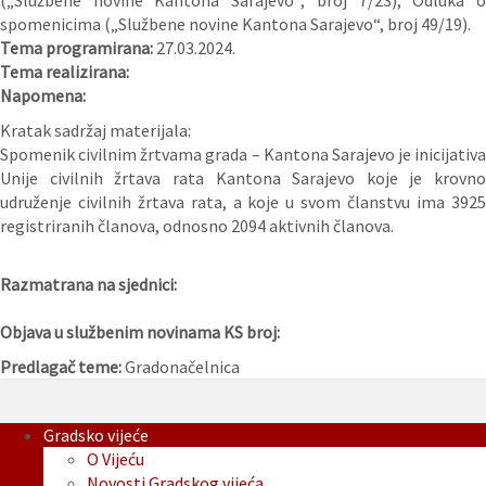
(„Službene novine Kantona Sarajevo“, broj 7/23), Odluka o
spomenicima („Službene novine Kantona Sarajevo“, broj 49/19).
Tema programirana:
27.03.2024.
Tema realizirana:
Napomena:
Kratak sadržaj materijala:
Spomenik civilnim žrtvama grada – Kantona Sarajevo je inicijativa
Unije civilnih žrtava rata Kantona Sarajevo koje je krovno
udruženje civilnih žrtava rata, a koje u svom članstvu ima 3925
registriranih članova, odnosno 2094 aktivnih članova.
Razmatrana na sjednici:
Objava u službenim novinama KS broj:
Predlagač teme:
Gradonačelnica
Gradsko vijeće
O Vijeću
Novosti Gradskog vijeća