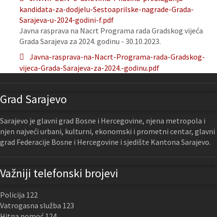
kandidata-za-dodjelu-Sestoaprilske-nagrade-Grada-
Sarajeva-u-2024-godini-f.pdf
Javna rasprava na Nacrt Programa rada Gradskog vijeća
Grada Sarajeva za 2024. godinu - 30.10.2023.
Javna-rasprava-na-Nacrt-Programa-rada-Gradskog-
vijeca-Grada-Sarajeva-za-2024.-godinu.pdf
Grad Sarajevo
Sarajevo je glavni grad Bosne i Hercegovine, njena metropola i
njen najveći urbani, kulturni, ekonomski i prometni centar, glavni
grad Federacije Bosne i Hercegovine i sjedište Kantona Sarajevo.
Važniji telefonski brojevi
Policija 122
Vatrogasna služba 123
Hitna pomoć 124