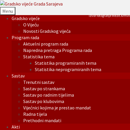
Menu
Izvor fotografije Mezit Armin
Gradsko vijeće
O Vijeću
Novosti Gradskog vijeća
Program rada
Aktuelni program rada
Napredna pretraga Programa rada
Statistika tema
Statistika programiranih tema
Statistika neprogramiranih tema
Sastav
Trenutni sastav
Sastav po strankama
Sastav po radnim tijelima
Sastav po klubovima
Vijećnici kojima je prestao mandat
Radna tijela
Prethodni mandati
Akti