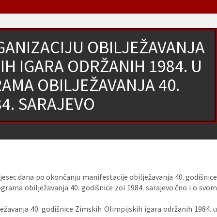
GANIZACIJU OBILJEŽAVANJA
IH IGARA ODRŽANIH 1984. U
RAMA OBILJEŽAVANJA 40.
84. SARAJEVO
mjesec dana po okončanju manifestacije obilježavanja 40. godišnic
rograma obilježavanja 40. godišnice zoi 1984. sarajevo.čno i o svom
ježavanja 40. godišnice Zimskih Olimpijskih igara održanih 1984. u