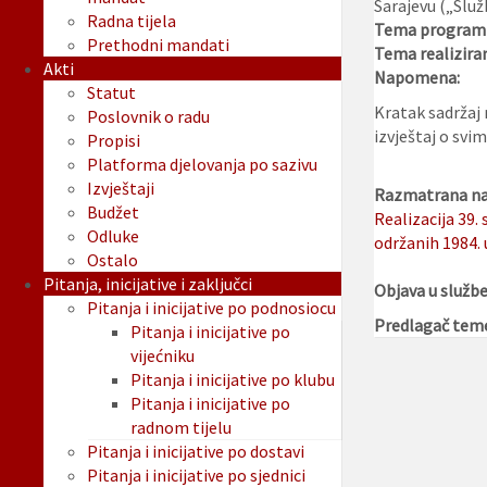
Sarajevu („Služ
Radna tijela
Tema programi
Prethodni mandati
Tema realizira
Akti
Napomena:
Statut
Kratak sadržaj 
Poslovnik o radu
izvještaj o sv
Propisi
Platforma djelovanja po sazivu
Izvještaji
Razmatrana na 
Budžet
Realizacija 39.
Odluke
održanih 1984. 
Ostalo
Pitanja, inicijative i zaključci
Objava u služb
Pitanja i inicijative po podnosiocu
Predlagač tem
Pitanja i inicijative po
vijećniku
Pitanja i inicijative po klubu
Pitanja i inicijative po
radnom tijelu
Pitanja i inicijative po dostavi
Pitanja i inicijative po sjednici