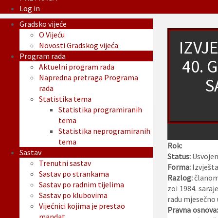
Log in
Gradsko vijeće
O Vijeću
IZVJ
Novosti Gradskog vijeća
Program rada
40. 
Aktuelni program rada
Napredna pretraga Programa
S
rada
Statistika tema
Statistika programiranih
tema
Statistika neprogramiranih
tema
Rok:
Sastav
Status:
Usvoje
Trenutni sastav
Forma:
Izvješta
Sastav po strankama
Razlog:
članom 
Sastav po radnim tijelima
zoi 1984. saraj
Sastav po klubovima
radu mjesečno 
Vijećnici kojima je prestao
Pravna osnova
mandat