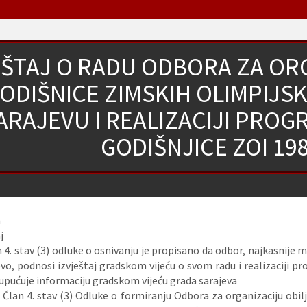
EŠTAJ O RADU ODBORA ZA OR
GODIŠNICE ZIMSKIH OLIMPIJSK
ARAJEVU I REALIZACIJI PROG
GODIŠNJICE ZOI 19
n
j
4. stav (3) odluke o osnivanju je propisano da odbor, najkasnije 
evo, podnosi izvještaj gradskom vijeću o svom radu i realizaciji p
upućuje informaciju gradskom vijeću grada sarajeva
:
Član 4. stav (3) Odluke o formiranju Odbora za organizaciju obil