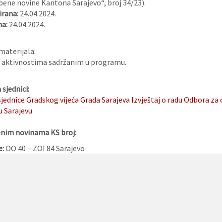
bene novine Kantona Sarajevo“, broj 34/23).
rana:
24.04.2024.
na:
24.04.2024.
materijala:
im aktivnostima sadržanim u programu.
sjednici:
 sjednice Gradskog vijeća Grada Sarajeva
Izvještaj o radu Odbora za 
u Sarajevu
enim novinama KS broj:
e:
OO 40 – ZOI 84 Sarajevo