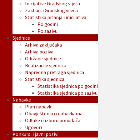
Inicijative Gradskog vijeća
Zaključci Gradskog vijeća
Statistika pitanja i inicijativa
Po godini
Po sazivu
Sjednice
Arhiva zaključaka
Arhiva poziva
Održane sjednice
Realizacije sjednica
Napredna pretraga sjednica
Statistika sjednica
Statistika sjednica po godini
Statistika sjednica po sazivu
Nabavke
Plan nabavki
Obavještenja o nabavkama
Odluke o izboru ponuđača
Ugovori
Konkursi i javni pozivi