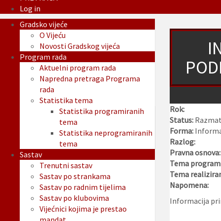
Log in
Gradsko vijeće
O Vijeću
I
Novosti Gradskog vijeća
Program rada
PODR
Aktuelni program rada
Napredna pretraga Programa
rada
Statistika tema
Rok:
Statistika programiranih
Status:
Razmat
tema
Forma:
Informa
Statistika neprogramiranih
Razlog:
tema
Pravna osnova:
Sastav
Tema programi
Trenutni sastav
Tema realizira
Sastav po strankama
Napomena:
Sastav po radnim tijelima
Sastav po klubovima
Informacija pr
Vijećnici kojima je prestao
mandat