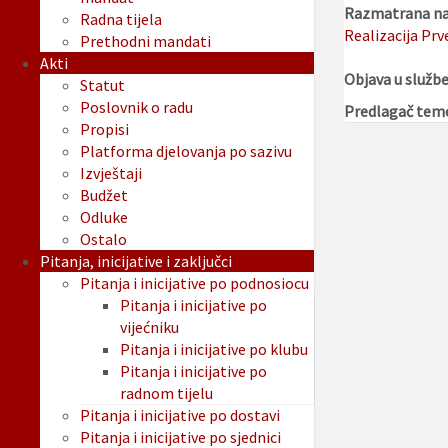
Razmatrana na 
Radna tijela
Realizacija Prv
Prethodni mandati
Akti
Objava u služb
Statut
Poslovnik o radu
Predlagač tem
Propisi
Platforma djelovanja po sazivu
Izvještaji
Budžet
Odluke
Ostalo
Pitanja, inicijative i zaključci
Pitanja i inicijative po podnosiocu
Pitanja i inicijative po
vijećniku
Pitanja i inicijative po klubu
Pitanja i inicijative po
radnom tijelu
Pitanja i inicijative po dostavi
Pitanja i inicijative po sjednici