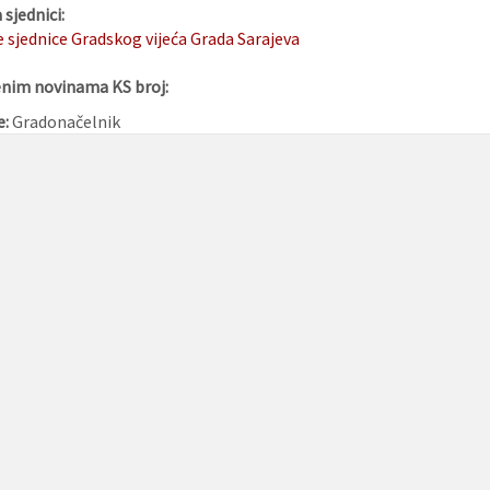
sjednici:
e sjednice Gradskog vijeća Grada Sarajeva
enim novinama KS broj:
e:
Gradonačelnik