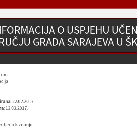
NFORMACIJA O USPJEHU UČEN
UČJU GRADA SARAJEVA U ŠKO
ran
cija
rana:
22.02.2017.
na:
13.03.2017.
imljena k znanju