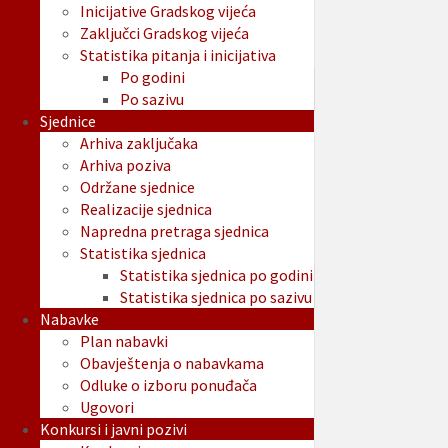
Inicijative Gradskog vijeća
Zaključci Gradskog vijeća
Statistika pitanja i inicijativa
Po godini
Po sazivu
Sjednice
Arhiva zaključaka
Arhiva poziva
Održane sjednice
Realizacije sjednica
Napredna pretraga sjednica
Statistika sjednica
Statistika sjednica po godini
Statistika sjednica po sazivu
Nabavke
Plan nabavki
Obavještenja o nabavkama
Odluke o izboru ponuđača
Ugovori
Konkursi i javni pozivi