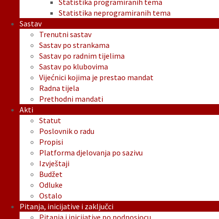
Statistika programiranih tema
Statistika neprogramiranih tema
Sastav
Trenutni sastav
Sastav po strankama
Sastav po radnim tijelima
Sastav po klubovima
Vijećnici kojima je prestao mandat
Radna tijela
Prethodni mandati
Akti
Statut
Poslovnik o radu
Propisi
Platforma djelovanja po sazivu
Izvještaji
Budžet
Odluke
Ostalo
Pitanja, inicijative i zaključci
Pitanja i inicijative po podnosiocu