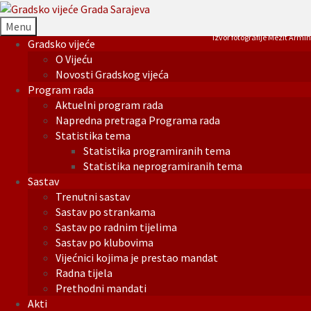
Menu
Izvor fotografije Mezit Armin
Gradsko vijeće
O Vijeću
Novosti Gradskog vijeća
Program rada
Aktuelni program rada
Napredna pretraga Programa rada
Statistika tema
Statistika programiranih tema
Statistika neprogramiranih tema
Sastav
Trenutni sastav
Sastav po strankama
Sastav po radnim tijelima
Sastav po klubovima
Vijećnici kojima je prestao mandat
Radna tijela
Prethodni mandati
Akti