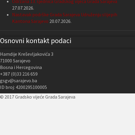
Održana 13. sjednica Gradskog vijeća Grada Sarajeva
27.07.2026.
Nastavak podrške Grada Sarajeva Udruženju slijepih
Kantona Sarajevo
20.07.2026.
Osnovni kontakt podaci
Hamdije Kreševljakovića 3
71000 Sarajevo
Bosna i Hercegovina
+387 (0)33 216 659
gsgv@sarajevo.ba
ID broj: 4200295100005
© 2017 Gradsko vijeće Grada Sarajeva