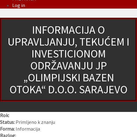
Log in
INFORMACIJA O
UPRAVLJANJU, TEKUĆEM I
INVESTICIONOM
ODRŽAVANJU JP
„OLIMPIJSKI BAZEN
OTOKA“ D.O.O. SARAJEVO
Rok:
Status:
Primljeno k znanju
Forma:
Informacija
Razlog: