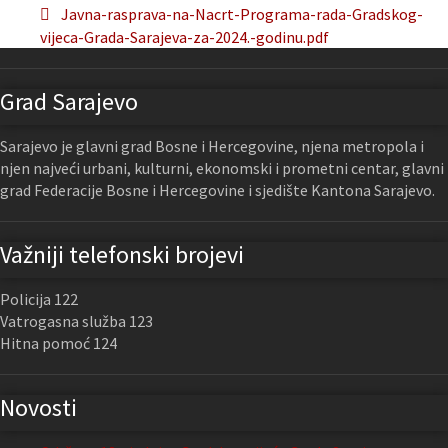
Javna-rasprava-na-Nacrt-Programa-rada-Gradskog-
vijeca-Grada-Sarajeva-za-2024.-godinu.pdf
Grad Sarajevo
Sarajevo je glavni grad Bosne i Hercegovine, njena metropola i
njen najveći urbani, kulturni, ekonomski i prometni centar, glavni
grad Federacije Bosne i Hercegovine i sjedište Kantona Sarajevo.
Važniji telefonski brojevi
Policija 122
Vatrogasna služba 123
Hitna pomoć 124
Novosti