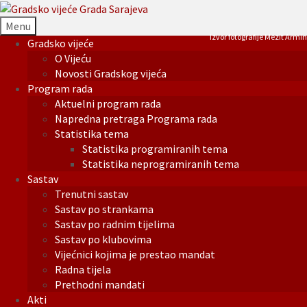
Menu
Izvor fotografije Mezit Armin
Gradsko vijeće
O Vijeću
Novosti Gradskog vijeća
Program rada
Aktuelni program rada
Napredna pretraga Programa rada
Statistika tema
Statistika programiranih tema
Statistika neprogramiranih tema
Sastav
Trenutni sastav
Sastav po strankama
Sastav po radnim tijelima
Sastav po klubovima
Vijećnici kojima je prestao mandat
Radna tijela
Prethodni mandati
Akti