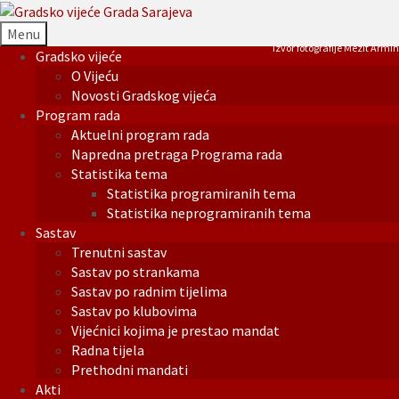
Menu
Izvor fotografije Mezit Armin
Gradsko vijeće
O Vijeću
Novosti Gradskog vijeća
Program rada
Aktuelni program rada
Napredna pretraga Programa rada
Statistika tema
Statistika programiranih tema
Statistika neprogramiranih tema
Sastav
Trenutni sastav
Sastav po strankama
Sastav po radnim tijelima
Sastav po klubovima
Vijećnici kojima je prestao mandat
Radna tijela
Prethodni mandati
Akti