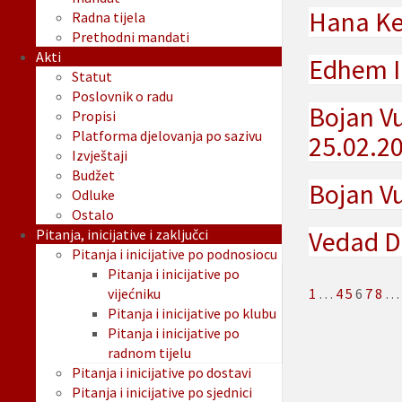
Hana Keč
Radna tijela
Prethodni mandati
Akti
Edhem I
Statut
Poslovnik o radu
Bojan V
Propisi
Platforma djelovanja po sazivu
25.02.2
Izvještaji
Budžet
Bojan Vu
Odluke
Ostalo
Vedad De
Pitanja, inicijative i zaključci
Pitanja i inicijative po podnosiocu
Pitanja i inicijative po
Posts
vijećniku
1
…
4
5
6
7
8
…
Pitanja i inicijative po klubu
paginat
Pitanja i inicijative po
radnom tijelu
Pitanja i inicijative po dostavi
Pitanja i inicijative po sjednici