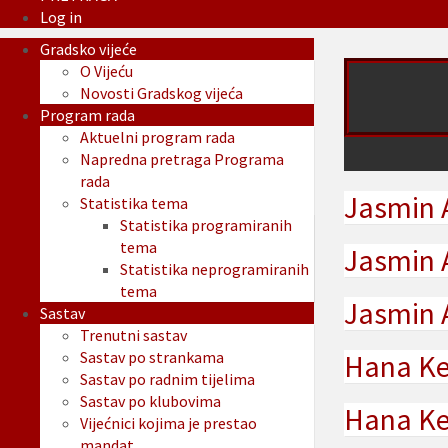
Log in
Gradsko vijeće
O Vijeću
Novosti Gradskog vijeća
Program rada
Aktuelni program rada
Napredna pretraga Programa
rada
Jasmin 
Statistika tema
Statistika programiranih
tema
Jasmin 
Statistika neprogramiranih
tema
Jasmin 
Sastav
Trenutni sastav
Sastav po strankama
Hana Keč
Sastav po radnim tijelima
Sastav po klubovima
Hana Ke
Vijećnici kojima je prestao
mandat