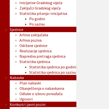
Inicijative Gradskog vijeća
Zaključci Gradskog vijeća
Statistika pitanja i inicijativa
Po godini
Po sazivu
Sjednice
Arhiva zaključaka
Arhiva poziva
Održane sjednice
Realizacije sjednica
Napredna pretraga sjednica
Statistika sjednica
Statistika sjednica po godini
Statistika sjednica po sazivu
Nabavke
Plan nabavki
Obavještenja o nabavkama
Odluke o izboru ponuđača
Ugovori
Konkursi i javni pozivi