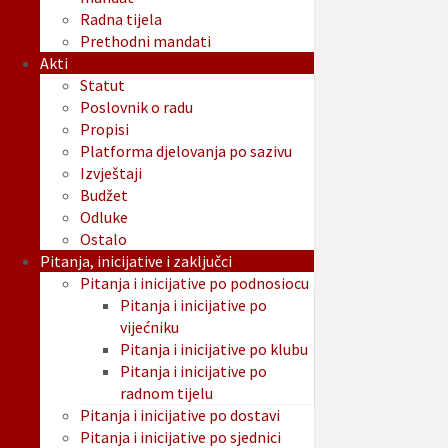
Radna tijela
Prethodni mandati
Akti
Statut
Poslovnik o radu
Propisi
Platforma djelovanja po sazivu
Izvještaji
Budžet
Odluke
Ostalo
Pitanja, inicijative i zaključci
Pitanja i inicijative po podnosiocu
Pitanja i inicijative po
vijećniku
Pitanja i inicijative po klubu
Pitanja i inicijative po
radnom tijelu
Pitanja i inicijative po dostavi
Pitanja i inicijative po sjednici