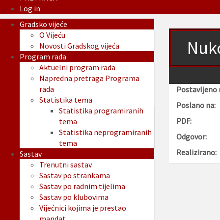
Log in
Gradsko vijeće
O Vijeću
Nuko
Novosti Gradskog vijeća
Program rada
Aktuelni program rada
Napredna pretraga Programa
rada
Postavljeno 
Statistika tema
Poslano na:
Statistika programiranih
PDF:
tema
Statistika neprogramiranih
Odgovor:
tema
Realizirano:
Sastav
Trenutni sastav
Sastav po strankama
Sastav po radnim tijelima
Sastav po klubovima
Vijećnici kojima je prestao
mandat