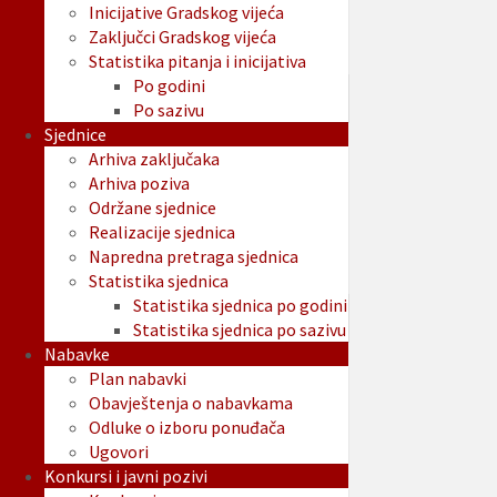
Inicijative Gradskog vijeća
Zaključci Gradskog vijeća
Statistika pitanja i inicijativa
Po godini
Po sazivu
Sjednice
Arhiva zaključaka
Arhiva poziva
Održane sjednice
Realizacije sjednica
Napredna pretraga sjednica
Statistika sjednica
Statistika sjednica po godini
Statistika sjednica po sazivu
Nabavke
Plan nabavki
Obavještenja o nabavkama
Odluke o izboru ponuđača
Ugovori
Konkursi i javni pozivi