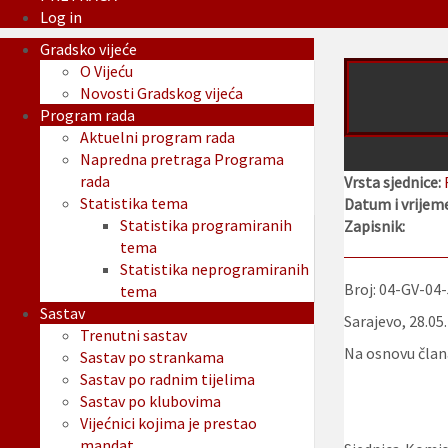
Log in
Gradsko vijeće
O Vijeću
Novosti Gradskog vijeća
Program rada
Aktuelni program rada
Napredna pretraga Programa
rada
Vrsta sjednice:
Statistika tema
Datum i vrijeme
Statistika programiranih
Zapisnik:
tema
Statistika neprogramiranih
Broj: 04-GV-04
tema
Sastav
Sarajevo, 28.05
Trenutni sastav
Na osnovu člana
Sastav po strankama
Sastav po radnim tijelima
Sastav po klubovima
Vijećnici kojima je prestao
mandat