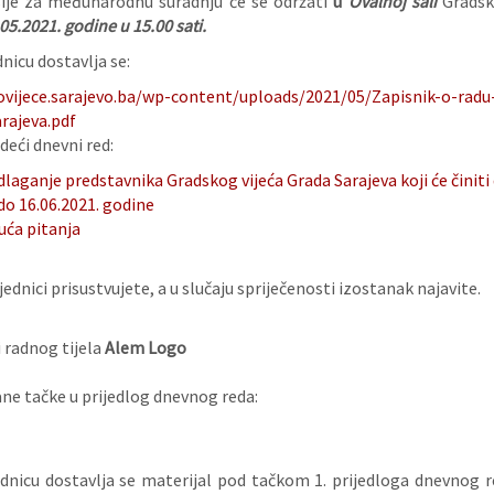
ije za međunarodnu suradnju će se održati
u
Ovalnoj sali
Gradsko
05.
2021. godine
u 15.00 sati.
nicu dostavlja se:
ovijece.sarajevo.ba/wp-content/uploads/2021/05/Zapisnik-o-rad
rajeva.pdf
deći dnevni red:
laganje predstavnika Gradskog vijeća Grada Sarajeva koji će činiti
 do 16.06.2021. godine
uća pitanja
ednici prisustvujete, a u slučaju spriječenosti izostanak najavite.
 radnog tijela
Alem Logo
e tačke u prijedlog dnevnog reda:
ednicu dostavlja se materijal pod tačkom 1. prijedloga dnevnog 