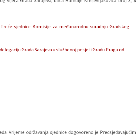
g vijeća Grada Sarajeva, ulica Hamdije Kreševljakovića broj 3,
u-Treće-sjednice-Komisije-za-međunarodnu-suradnju-Gradskog-
 delegaciju Grada Sarajeva u službenoj posjeti Gradu Pragu od
reda. Vrijeme održavanja sjednice dogovoreno je Predsjedavajućim