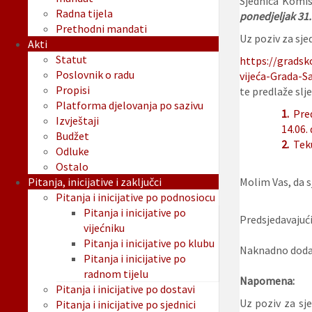
Sjednica Komis
Radna tijela
ponedjeljak 31.
Prethodni mandati
Uz poziv za sjed
Akti
Statut
https://gradsk
Poslovnik o radu
vijeća-Grada-Sa
Propisi
te predlaže slje
Platforma djelovanja po sazivu
1.
Pred
Izvještaji
14.06.
Budžet
2.
Tek
Odluke
Ostalo
Pitanja, inicijative i zaključci
Molim Vas, da sj
Pitanja i inicijative po podnosiocu
Pitanja i inicijative po
Predsjedavajući
vijećniku
Pitanja i inicijative po klubu
Naknadno dodan
Pitanja i inicijative po
radnom tijelu
Napomena:
Pitanja i inicijative po dostavi
Uz poziv za sj
Pitanja i inicijative po sjednici