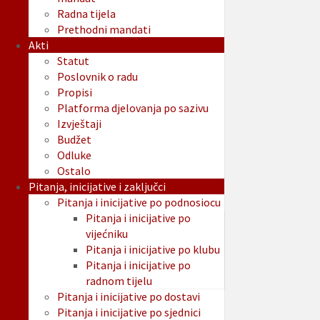
Radna tijela
Prethodni mandati
Akti
Statut
Poslovnik o radu
Propisi
Platforma djelovanja po sazivu
Izvještaji
Budžet
Odluke
Ostalo
Pitanja, inicijative i zaključci
Pitanja i inicijative po podnosiocu
Pitanja i inicijative po
vijećniku
Pitanja i inicijative po klubu
Pitanja i inicijative po
radnom tijelu
Pitanja i inicijative po dostavi
Pitanja i inicijative po sjednici