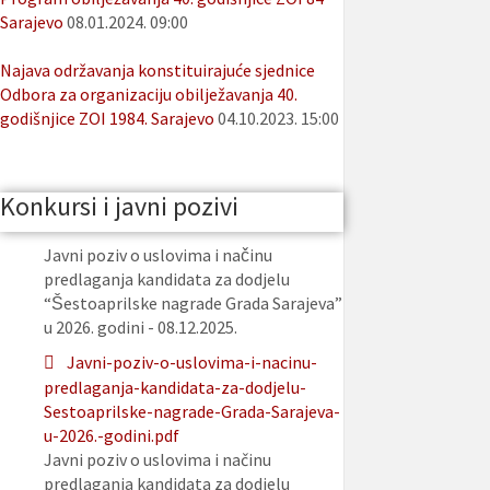
Sarajevo
08.01.2024. 09:00
Najava održavanja konstituirajuće sjednice
Odbora za organizaciju obilježavanja 40.
godišnjice ZOI 1984. Sarajevo
04.10.2023. 15:00
Konkursi i javni pozivi
Javni poziv o uslovima i načinu
predlaganja kandidata za dodjelu
“Šestoaprilske nagrade Grada Sarajeva”
u 2026. godini - 08.12.2025.
Javni-poziv-o-uslovima-i-nacinu-
predlaganja-kandidata-za-dodjelu-
Sestoaprilske-nagrade-Grada-Sarajeva-
u-2026.-godini.pdf
Javni poziv o uslovima i načinu
predlaganja kandidata za dodjelu