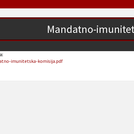
Mandatno-imunitet
a:
atno-imunitetska-komisija.pdf