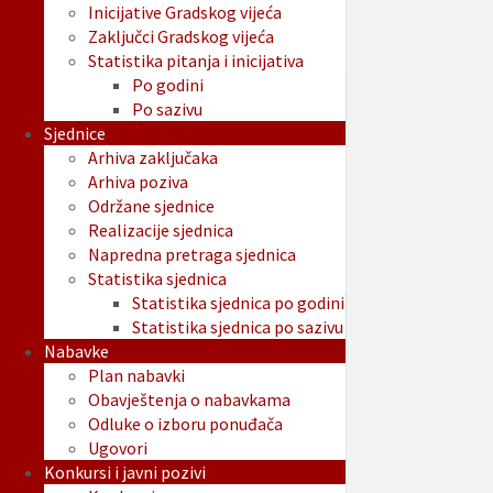
Inicijative Gradskog vijeća
Zaključci Gradskog vijeća
Statistika pitanja i inicijativa
Po godini
Po sazivu
Sjednice
Arhiva zaključaka
Arhiva poziva
Održane sjednice
Realizacije sjednica
Napredna pretraga sjednica
Statistika sjednica
Statistika sjednica po godini
Statistika sjednica po sazivu
Nabavke
Plan nabavki
Obavještenja o nabavkama
Odluke o izboru ponuđača
Ugovori
Konkursi i javni pozivi