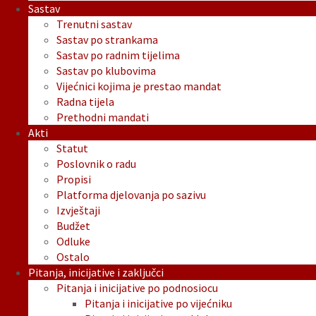
Sastav
Trenutni sastav
Sastav po strankama
Sastav po radnim tijelima
Sastav po klubovima
Vijećnici kojima je prestao mandat
Radna tijela
Prethodni mandati
Akti
Statut
Poslovnik o radu
Propisi
Platforma djelovanja po sazivu
Izvještaji
Budžet
Odluke
Ostalo
Pitanja, inicijative i zaključci
Pitanja i inicijative po podnosiocu
Pitanja i inicijative po vijećniku