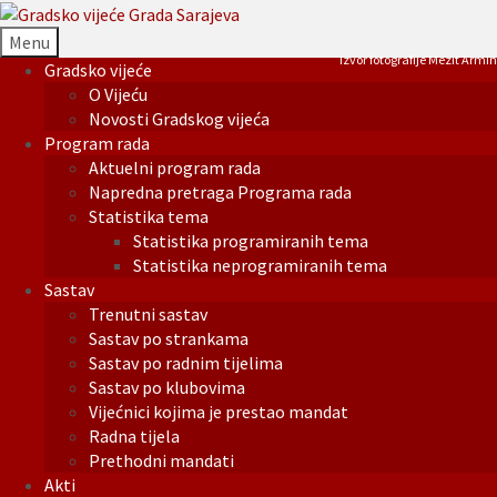
Menu
Izvor fotografije Mezit Armin
Gradsko vijeće
O Vijeću
Novosti Gradskog vijeća
Program rada
Aktuelni program rada
Napredna pretraga Programa rada
Statistika tema
Statistika programiranih tema
Statistika neprogramiranih tema
Sastav
Trenutni sastav
Sastav po strankama
Sastav po radnim tijelima
Sastav po klubovima
Vijećnici kojima je prestao mandat
Radna tijela
Prethodni mandati
Akti