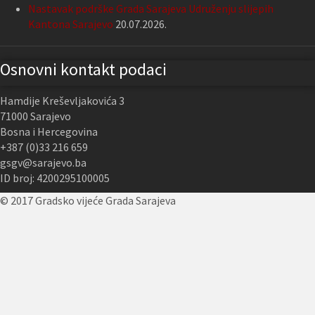
Nastavak podrške Grada Sarajeva Udruženju slijepih
Kantona Sarajevo
20.07.2026.
Osnovni kontakt podaci
Hamdije Kreševljakovića 3
71000 Sarajevo
Bosna i Hercegovina
+387 (0)33 216 659
gsgv@sarajevo.ba
ID broj: 4200295100005
© 2017 Gradsko vijeće Grada Sarajeva