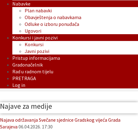
Nabavke
Plan nabavki
Obavještenja o nabavkama
Odluke o izboru ponuđača
Ugovori
Konkursi i javni pozivi
Konkursi
Javni pozivi
Pristup informacijama
Gradonačelnik
Rad u radnom tijelu
PRETRAGA
Log in
Najave za medije
Najava održavanja Svečane sjednice Gradskog vijeća Grada
Sarajeva
06.04.2026. 17:30