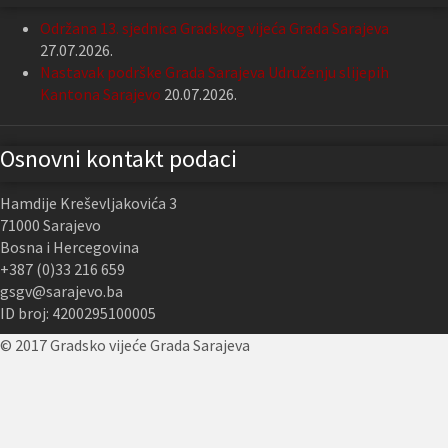
Održana 13. sjednica Gradskog vijeća Grada Sarajeva
27.07.2026.
Nastavak podrške Grada Sarajeva Udruženju slijepih
Kantona Sarajevo
20.07.2026.
Osnovni kontakt podaci
Hamdije Kreševljakovića 3
71000 Sarajevo
Bosna i Hercegovina
+387 (0)33 216 659
gsgv@sarajevo.ba
ID broj: 4200295100005
© 2017 Gradsko vijeće Grada Sarajeva