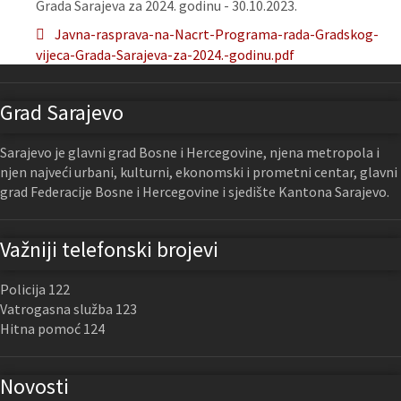
Grada Sarajeva za 2024. godinu - 30.10.2023.
Javna-rasprava-na-Nacrt-Programa-rada-Gradskog-
vijeca-Grada-Sarajeva-za-2024.-godinu.pdf
Grad Sarajevo
Sarajevo je glavni grad Bosne i Hercegovine, njena metropola i
njen najveći urbani, kulturni, ekonomski i prometni centar, glavni
grad Federacije Bosne i Hercegovine i sjedište Kantona Sarajevo.
Važniji telefonski brojevi
Policija 122
Vatrogasna služba 123
Hitna pomoć 124
Novosti