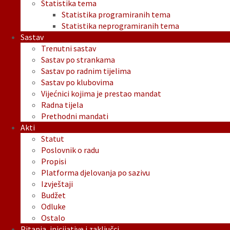
Statistika tema
Statistika programiranih tema
Statistika neprogramiranih tema
Sastav
Trenutni sastav
Sastav po strankama
Sastav po radnim tijelima
Sastav po klubovima
Vijećnici kojima je prestao mandat
Radna tijela
Prethodni mandati
Akti
Statut
Poslovnik o radu
Propisi
Platforma djelovanja po sazivu
Izvještaji
Budžet
Odluke
Ostalo
Pitanja, inicijative i zaključci