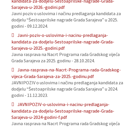
kandidata-za-dodjelu-Sestoaprilske-nagrade-Grada-
Sarajeva-u-2026.-godini.pdf
Javni poziv o uslovima i načinu predlaganja kandidata za
dodjelu “Šestoaprilske nagrade Grada Sarajeva” u 2025.
godini - 09.12.2024.
Javni-poziv-o-uslovima-i-nacinu-predlaganja-
kandidata-za-dodjelu-Sestoaprilske-nagrade-Grada-
Sarajeva-u-2025.-godini.pdf
Javna rasprava na Nacrt Programa rada Gradskog vijeća
Grada Sarajeva za 2025. godinu - 28.10.2024.
Javna-rasprava-na-Nacrt-Programa-rada-Gradskog-
vijeca-Grada-Sarajeva-za-2025.-godinu.pdf
JAVNIPOZIV o uslovima i načinu predlaganja kandidata za
dodjelu “Šestoaprilske nagrade Grada Sarajeva” u 2024.
godini - 11.12.2023.
JAVNIPOZIV-o-uslovima-i-nacinu-predlaganja-
kandidata-za-dodjelu-Sestoaprilske-nagrade-Grada-
Sarajeva-u-2024-godini-f.pdf
Javna rasprava na Nacrt Programa rada Gradskog vijeća