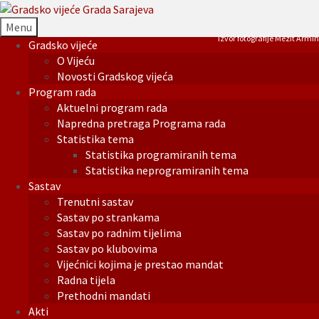
Menu
Izvor fotografije Mezit Armin
Gradsko vijeće
O Vijeću
Novosti Gradskog vijeća
Program rada
Aktuelni program rada
Napredna pretraga Programa rada
Statistika tema
Statistika programiranih tema
Statistika neprogramiranih tema
Sastav
Trenutni sastav
Sastav po strankama
Sastav po radnim tijelima
Sastav po klubovima
Vijećnici kojima je prestao mandat
Radna tijela
Prethodni mandati
Akti