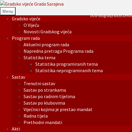
Menu
Izvor fotografije Mezit Armin
Gradsko vijeće
O Vijeću
Novosti Gradskog vijeća
Program rada
Aktuelni program rada
Napredna pretraga Programa rada
Statistika tema
Statistika programiranih tema
Statistika neprogramiranih tema
Sastav
Trenutni sastav
Sastav po strankama
Sastav po radnim tijelima
Sastav po klubovima
Vijećnici kojima je prestao mandat
Radna tijela
Prethodni mandati
Akti