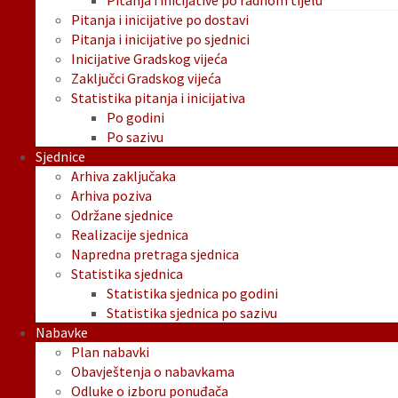
Pitanja i inicijative po radnom tijelu
Pitanja i inicijative po dostavi
Pitanja i inicijative po sjednici
Inicijative Gradskog vijeća
Zaključci Gradskog vijeća
Statistika pitanja i inicijativa
Po godini
Po sazivu
Sjednice
Arhiva zaključaka
Arhiva poziva
Održane sjednice
Realizacije sjednica
Napredna pretraga sjednica
Statistika sjednica
Statistika sjednica po godini
Statistika sjednica po sazivu
Nabavke
Plan nabavki
Obavještenja o nabavkama
Odluke o izboru ponuđača