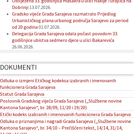
Obilježena 33. godišnjica masakra u ulici Hakije Turajlića na
Dobrinji
13.07.2026.
Gradsko vijeće Grada Sarajeva razmatralo Prijedlog
Urbanističkog plana urbanog područja Sarajevo za period
od 20 godina
01.07.2026.
Delegacija Grada Sarajeva odala počast povodom 33.
godišnjice ubistva sedmero djece u ulici Bakarevića
26.06.2026.
DOKUMENTI
Odluka o izmjeni Etičkog kodeksa izabranih i imenovanih
funkcionera Grada Sarajeva
Statut Grada Sarajeva
Poslovnik Gradskog vijeća Grada Sarajeva („Službene novine
Kantona Sarajevo“, br. 28/09, 11/20 i 19/20)
Etički kodeks izabranih i imenovanih funkcionera Grada Sarajeva
Odluka o priznanjima i nagradi Grada Sarajeva („Službene novine
Kantona Sarajevo“, br. 34/10 – Prečišćeni tekst, 14/14, 31/14,