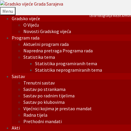
Menu
Izvor fotografije Mezit Armin
Gradsko vijeće
O Vijeću
Novosti Gradskog vijeća
Program rada
Aktuelni program rada
Napredna pretraga Programa rada
Statistika tema
Statistika programiranih tema
Statistika neprogramiranih tema
Sastav
Trenutni sastav
Sastav po strankama
Sastav po radnim tijelima
Sastav po klubovima
Vijećnici kojima je prestao mandat
Radna tijela
Prethodni mandati
Akti