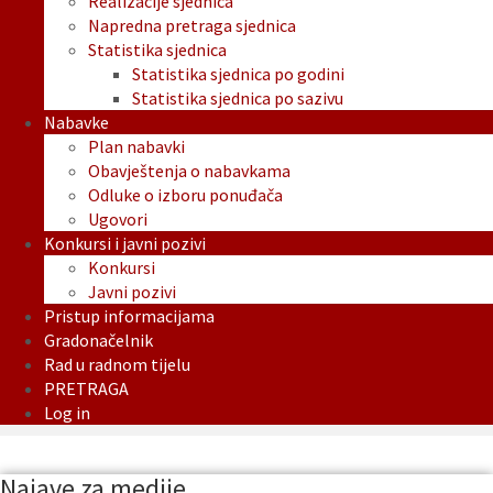
Realizacije sjednica
Napredna pretraga sjednica
Statistika sjednica
Statistika sjednica po godini
Statistika sjednica po sazivu
Nabavke
Plan nabavki
Obavještenja o nabavkama
Odluke o izboru ponuđača
Ugovori
Konkursi i javni pozivi
Konkursi
Javni pozivi
Pristup informacijama
Gradonačelnik
Rad u radnom tijelu
PRETRAGA
Log in
Najave za medije