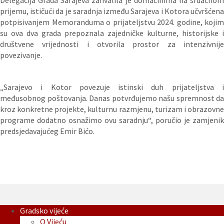
Delegacija Grada Sarajeva zahvalila je domaćinima na srdačnom
prijemu, ističući da je saradnja između Sarajeva i Kotora učvršćena
potpisivanjem Memoranduma o prijateljstvu 2024. godine, kojim
su ova dva grada prepoznala zajedničke kulturne, historijske i
društvene vrijednosti i otvorila prostor za intenzivnije
povezivanje.
„Sarajevo i Kotor povezuje istinski duh prijateljstva i
međusobnog poštovanja. Danas potvrđujemo našu spremnost da
kroz konkretne projekte, kulturnu razmjenu, turizam i obrazovne
programe dodatno osnažimo ovu saradnju“, poručio je zamjenik
predsjedavajućeg Emir Bićo.
Gradsko vijeće
O Vijeću