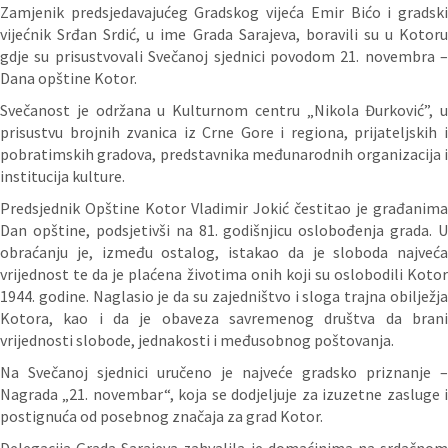
Zamjenik predsjedavajućeg Gradskog vijeća Emir Bićo i gradski
vijećnik Srđan Srdić, u ime Grada Sarajeva, boravili su u Kotoru
gdje su prisustvovali Svečanoj sjednici povodom 21. novembra –
Dana opštine Kotor.
Svečanost je održana u Kulturnom centru „Nikola Đurković”, u
prisustvu brojnih zvanica iz Crne Gore i regiona, prijateljskih i
pobratimskih gradova, predstavnika međunarodnih organizacija i
institucija kulture.
Predsjednik Opštine Kotor Vladimir Jokić čestitao je građanima
Dan opštine, podsjetivši na 81. godišnjicu oslobođenja grada. U
obraćanju je, između ostalog, istakao da je sloboda najveća
vrijednost te da je plaćena životima onih koji su oslobodili Kotor
1944. godine. Naglasio je da su zajedništvo i sloga trajna obilježja
Kotora, kao i da je obaveza savremenog društva da brani
vrijednosti slobode, jednakosti i međusobnog poštovanja.
Na Svečanoj sjednici uručeno je najveće gradsko priznanje –
Nagrada „21. novembar“, koja se dodjeljuje za izuzetne zasluge i
postignuća od posebnog značaja za grad Kotor.