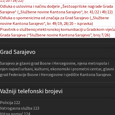
11/20 i 16/22)
Odluka o uslovima i načinu dodjele „Šestoaprilske nagrade Grada
Sarajeva“ („Službene novine Kantona Sarajevo“, br. 41/22 i 49/22)
Odluka o spomenicima od značaja za Grad Sarajevo („Službene
novine Kantona Sarajevo“, br. 49/19, 28/20 – ispravka)
Pravilnik o službenoj elektronskoj komunikaciji u Gradskom vijeću
Grada Sarajeva (“Službene novine Kantona Sarajevo”, broj 7/26)
Grad Sarajevo
Sarajevo je glavni grad Bosne i Hercegovine, njena metropola i
njen najveći urbani, kulturni, ekonomski i prometni centar, glavni
grad Federacije Bosne i Hercegovine i sjedište Kantona Sarajevo.
Važniji telefonski brojevi
Policija 122
Vatrogasna služba 123
Hitna pomoć 124