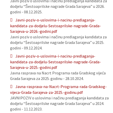
Javni poziv o uslovima i načinu predlaganja kandidata za
dodjelu “Šestoaprilske nagrade Grada Sarajeva” u 2026.
godini - 08.12.2025.
Javni-poziv-o-uslovima-i-nacinu-predlaganja-
kandidata-za-dodjelu-Sestoaprilske-nagrade-Grada-
Sarajeva-u-2026.-godini.pdf
Javni poziv o uslovima i načinu predlaganja kandidata za
dodjelu “Šestoaprilske nagrade Grada Sarajeva” u 2025.
godini - 09.12.2024.
Javni-poziv-o-uslovima-i-nacinu-predlaganja-
kandidata-za-dodjelu-Sestoaprilske-nagrade-Grada-
Sarajeva-u-2025.-godini.pdf
Javna rasprava na Nacrt Programa rada Gradskog vijeća
Grada Sarajeva za 2025. godinu - 28.10.2024.
Javna-rasprava-na-Nacrt-Programa-rada-Gradskog-
vijeca-Grada-Sarajeva-za-2025.-godinu.pdf
JAVNIPOZIV o uslovima i načinu predlaganja kandidata za
dodjelu “Šestoaprilske nagrade Grada Sarajeva” u 2024.
godini - 11.12.2023.