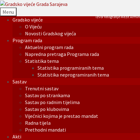
Menu
Izvor fotografije Mezit Armin
Gradsko vijeće
O Vijeću
Novosti Gradskog vijeća
Program rada
Aktuelni program rada
Napredna pretraga Programa rada
Statistika tema
Statistika programiranih tema
Statistika neprogramiranih tema
Sastav
Trenutni sastav
Sastav po strankama
Sastav po radnim tijelima
Sastav po klubovima
Vijećnici kojima je prestao mandat
Radna tijela
Prethodni mandati
Akti